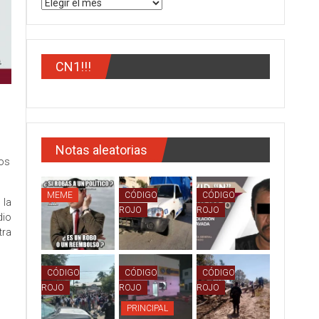
Archivos
CN1!!!
Notas aleatorias
os
MEME
CÓDIGO
CÓDIGO
 la
ROJO
ROJO
io
tra
CÓDIGO
CÓDIGO
CÓDIGO
ROJO
ROJO
ROJO
PRINCIPAL