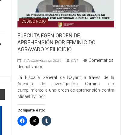
E
STRADO
CÓDIGO ROJO
AL
ITA
na
no
EJECUTA FGEN ORDEN DE
APREHENSIÓN POR FEMINICIDO
n
t
es
AGRAVADO Y FILICIDIO
eda
Comentarios
5 de diciembre de 2024
CN1
en
desactivados
arda
EJECUTA
zada
La Fiscalía General de Nayarit a través de la
FGEN
Agencia de Investigación Criminal dio
ORDEN
cumplimiento a una orden de aprehensión contra
ión
DE
s
Misael “N”, por
APREHENSIÓN
ono
o
POR
Comparte esto:
FEMINICIDO
ipio
AGRAVADO
Y
FILICIDIO