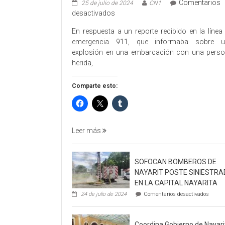
Comentarios
25 de julio de 2024
CN1
en
desactivados
Atiende
En respuesta a un reporte recibido en la línea
SSPC
emergencia 911, que informaba sobre u
explosión
explosión en una embarcación con una pers
en
herida,
el
municipio
Comparte esto:
de
San
Blas
Leer más
SOFOCAN BOMBEROS DE
NAYARIT POSTE SINIESTR
EN LA CAPITAL NAYARITA
en
24 de julio de 2024
Comentarios desactivados
SOFO
BOMB
DE
Coordina Gobierno de Nayari
NAYAR