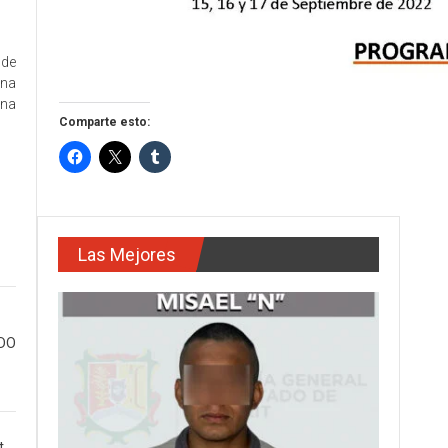
 de
na
ona
Comparte esto:
Las Mejores
ADO
CAN
EROS
t
IT