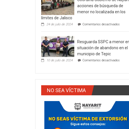
POST
acciones de búsqueda de
SINIE
menor no localizada en los
EN
límites de Jalisco
LA
CAPIT
en
24 de julio de 2024
Comentarios desactivados
NAYAR
Coordi
Gobier
de
Resguarda SSPC a menor e
Nayari
accion
situación de abandono en el
de
municipio de Tepic
búsqu
en
de
10 de julio de 2024
Comentarios desactivados
Resgu
menor
SSPC
no
a
locali
menor
en
en
los
situac
límite
NO SEA VÍCTIMA
de
de
aband
Jalisc
en
el
munic
de
Tepic