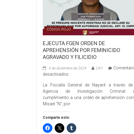
CÓDIGO ROJO
EJECUTA FGEN ORDEN DE
APREHENSIÓN POR FEMINICIDO
AGRAVADO Y FILICIDIO
Comentari
5 de diciembre de 2024
CN1
en
desactivados
EJECUTA
La Fiscalía General de Nayarit a través de
FGEN
Agencia de Investigación Criminal d
ORDEN
cumplimiento a una orden de aprehensión con
DE
Misael “N”, por
APREHENSIÓN
POR
Comparte esto:
FEMINICIDO
AGRAVADO
Y