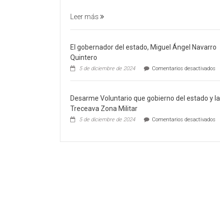
FILICIDIO
Leer más
El gobernador del estado, Miguel Ángel Navarro
Quintero
e
5 de diciembre de 2024
Comentarios desactivados
El
g
de
Desarme Voluntario que gobierno del estado y la
es
M
Treceava Zona Militar
Á
e
5 de diciembre de 2024
Comentarios desactivados
N
D
Q
V
q
g
de
e
y
la
T
Z
Mi