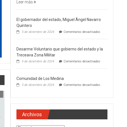
Leer más
El gobernador del estado, Miguel Ángel Navarro
Quintero
en
5 de diciembre de 2024
Comentarios desactivados
El
gobernador
del
Desarme Voluntario que gobierno del estado y la
estado,
Miguel
Treceava Zona Militar
Ángel
en
5 de diciembre de 2024
Comentarios desactivados
Navarro
Desarme
Quintero
Voluntario
que
Comunidad de Los Medina
gobierno
del
en
5 de diciembre de 2024
Comentarios desactivados
estado
Comunidad
y
de
la
Los
Treceava
Medina
Zona
Militar
Archivos