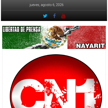
Saltar
jueves, agosto 6, 2026
al
contenido
CN-
1
La
diferencia
está
en
la
forma
de