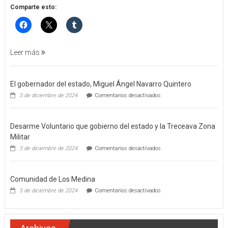
POR
Comparte esto:
FEMINICIDO
AGRAVADO
Y
FILICIDIO
Leer más
El gobernador del estado, Miguel Ángel Navarro Quintero
en
5 de diciembre de 2024
Comentarios desactivados
El
gobernador
del
Desarme Voluntario que gobierno del estado y la Treceava Zona
estado,
Miguel
Militar
Ángel
en
5 de diciembre de 2024
Comentarios desactivados
Navarro
Desarme
Quintero
Voluntario
que
Comunidad de Los Medina
gobierno
del
en
5 de diciembre de 2024
Comentarios desactivados
estado
Comunidad
y
de
la
Los
Treceava
Medina
Zona