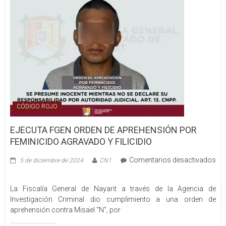
CÓDIGO ROJO
EJECUTA FGEN ORDEN DE APREHENSIÓN POR
FEMINICIDO AGRAVADO Y FILICIDIO
Comentarios desactivados
5 de diciembre de 2024
CN1
en
EJECUTA
La Fiscalía General de Nayarit a través de la Agencia de
FGEN
Investigación Criminal dio cumplimiento a una orden de
ORDEN
aprehensión contra Misael “N”, por
DE
APREHENSIÓN