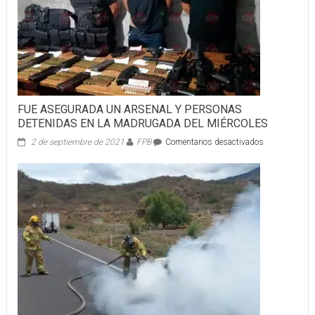
FUE ASEGURADA UN ARSENAL Y PERSONAS
DETENIDAS EN LA MADRUGADA DEL MIÉRCOLES
en
2 de septiembre de 2021
FPB
Comentarios desactivados
FUE
ASEGURADA
UN
ARSENAL
Y
PERSONAS
DETENIDAS
EN
LA
MADRUGAD
DEL
MIÉRCOLES