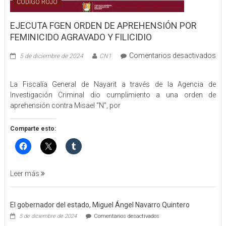
CÓDIGO ROJO
EJECUTA FGEN ORDEN DE APREHENSIÓN POR
FEMINICIDO AGRAVADO Y FILICIDIO
Comentarios desactivados
5 de diciembre de 2024
CN1
en
EJECUTA
La Fiscalía General de Nayarit a través de la Agencia de
FGEN
Investigación Criminal dio cumplimiento a una orden de
ORDEN
aprehensión contra Misael “N”, por
DE
APREHENSIÓN
POR
Comparte esto:
FEMINICIDO
AGRAVADO
Y
FILICIDIO
Leer más
El gobernador del estado, Miguel Ángel Navarro Quintero
en
5 de diciembre de 2024
Comentarios desactivados
El