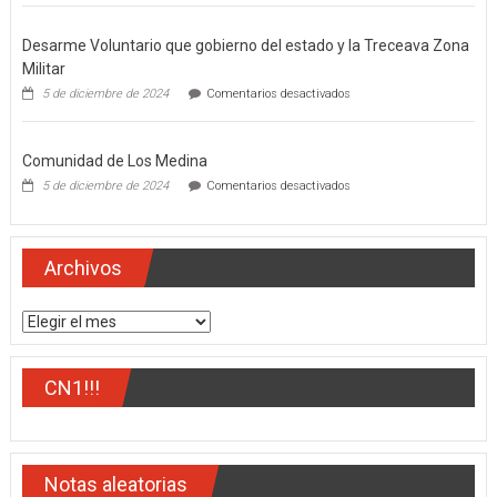
gobernador
del
Desarme Voluntario que gobierno del estado y la Treceava Zona
estado,
Miguel
Militar
Ángel
en
5 de diciembre de 2024
Comentarios desactivados
Navarro
Desarme
Quintero
Voluntario
que
Comunidad de Los Medina
gobierno
del
en
5 de diciembre de 2024
Comentarios desactivados
estado
Comunidad
y
de
la
Los
Treceava
Medina
Archivos
Zona
Militar
Archivos
CN1!!!
Notas aleatorias