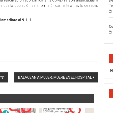
De
a la reactivación económica ante COVID-19 son anunciadas a
Tr
 de que la población se informe únicamente a través de redes
inmediato al 9-1-1.
Co
Ar
“N”
BALACEAN A MUJER, MUERE EN EL HOSPITAL