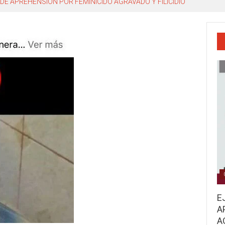
DE APREHENSIÓN POR FEMINICIDO AGRAVADO Y FILICIDIO
E
A
A