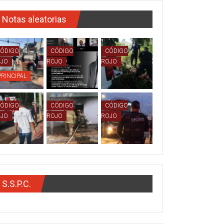
Notas aleatorias
ÓDIGO
CÓDIGO
CÓDIGO
OJO
ROJO
ROJO
PRINCIPAL
ÓDIGO
CÓDIGO
CÓDIGO
OJO
ROJO
ROJO
S.S.P.C.