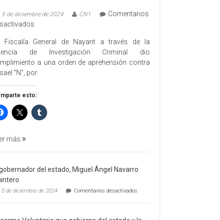
Comentarios
5 de diciembre de 2024
CN1
en
sactivados
EJECUTA
 Fiscalía General de Nayarit a través de la
FGEN
gencia de Investigación Criminal dio
ORDEN
mplimiento a una orden de aprehensión contra
DE
sael “N”, por
APREHENSIÓN
POR
mparte esto:
FEMINICIDO
AGRAVADO
Y
FILICIDIO
er más
 gobernador del estado, Miguel Ángel Navarro
intero
en
5 de diciembre de 2024
Comentarios desactivados
El
gobernador
del
estado,