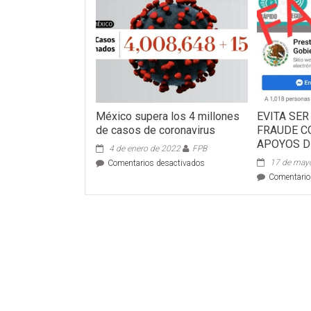
México supera los 4 millones
EVITA SER
de casos de coronavirus
FRAUDE C
APOYOS D
4 de enero de 2022
FPB
en
17 de may
Comentarios desactivados
México
Comentario
supera
los
4
millones
de
casos
de
coronavirus