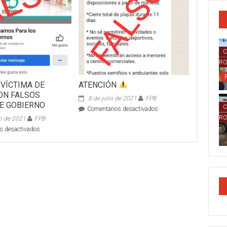
C
R
 VÍCTIMA DE
ATENCIÓN
ON FALSOS
8 de julio de 2021
FPB
E GOBIERNO
C
en
Comentarios desactivados
ATENCIÓN
R
o de 2021
FPB
en
s desactivados
EVITA
SER
VÍCTIMA
DE
FRAUDE
CON
FALSOS
APOYOS
DE
GOBIERNO