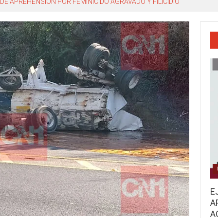
o, Miguel Ángel Navarro Quintero
E
A
A