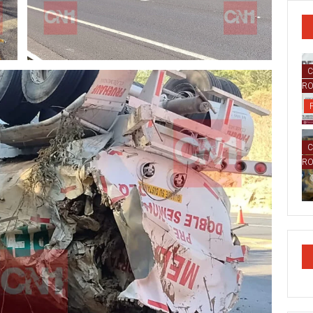
C
R
C
R