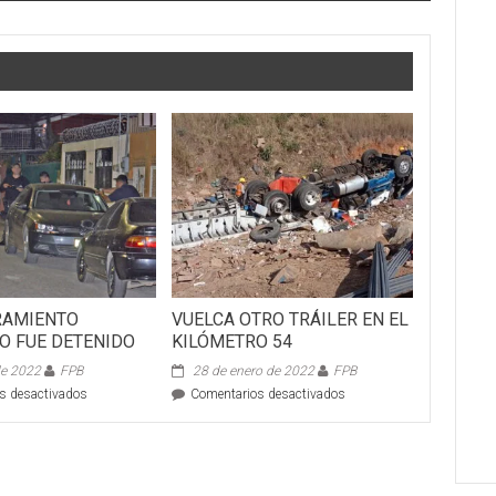
BRAMIENTO
VUELCA OTRO TRÁILER EN EL
O FUE DETENIDO
KILÓMETRO 54
 de 2022
FPB
28 de enero de 2022
FPB
en
en
s desactivados
Comentarios desactivados
EN
VUELCA
EL
OTRO
LIBRAMIENTO
TRÁILER
CARRETERO
EN
FUE
EL