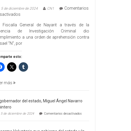
Comentarios
5 de diciembre de 2024
CN1
en
sactivados
EJECUTA
 Fiscalía General de Nayarit a través de la
FGEN
gencia de Investigación Criminal dio
ORDEN
mplimiento a una orden de aprehensión contra
DE
sael “N”, por
APREHENSIÓN
POR
mparte esto:
FEMINICIDO
AGRAVADO
Y
FILICIDIO
er más
 gobernador del estado, Miguel Ángel Navarro
intero
en
5 de diciembre de 2024
Comentarios desactivados
El
gobernador
del
estado,