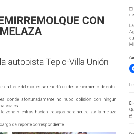
de
SEMIRREMOLQUE CON
La
E MELAZA
A
cu
Mi
Co
 la autopista Tepic-Villa Unión
Le
n, en la tarde del martes se reportó un desprendimiento de doble
riles donde afortunadamente no hubo colisión con ningún
El
ateriales.
Qu
la zona mientras hacían trabajos para neutralizar la melaza
cargó del reporte correspondiente.