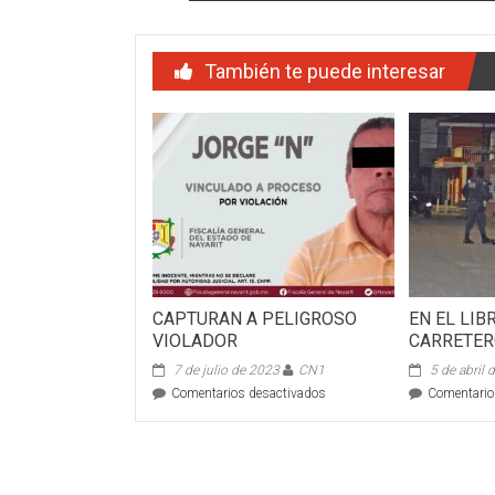
También te puede interesar
CAPTURAN A PELIGROSO
EN EL LI
VIOLADOR
CARRETER
7 de julio de 2023
CN1
5 de abril
en
Comentarios desactivados
Comentario
CAPTURAN
A
PELIGROSO
VIOLADOR