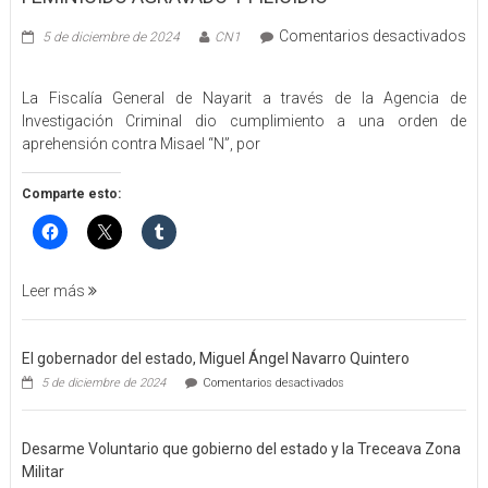
Comentarios desactivados
5 de diciembre de 2024
CN1
en
EJECUTA
La Fiscalía General de Nayarit a través de la Agencia de
FGEN
Investigación Criminal dio cumplimiento a una orden de
ORDEN
aprehensión contra Misael “N”, por
DE
APREHENSIÓN
POR
Comparte esto:
FEMINICIDO
AGRAVADO
Y
FILICIDIO
Leer más
El gobernador del estado, Miguel Ángel Navarro Quintero
en
5 de diciembre de 2024
Comentarios desactivados
El
gobernador
del
Desarme Voluntario que gobierno del estado y la Treceava Zona
estado,
Miguel
Militar
Ángel