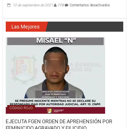
en
12 de septiembre de 2021
FPB
Comentarios desactivados
UNIDAD
CANINA
RESCATAN
Las Mejores
PERRITO
MALTRATA
CÓDIGO ROJO
EJECUTA FGEN ORDEN DE APREHENSIÓN POR
FEMINICIDO AGRAVADO Y FILICIDIO