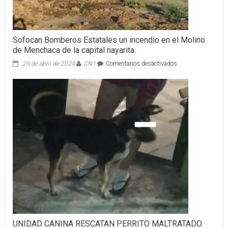
Sofocan Bomberos Estatales un incendio en el Molino
de Menchaca de la capital nayarita.
en
25 de abril de 2024
CN1
Comentarios desactivados
Sofocan
Bomberos
Estatales
un
incendio
en
el
Molino
de
Menchaca
de
la
capital
nayarita.
UNIDAD CANINA RESCATAN PERRITO MALTRATADO