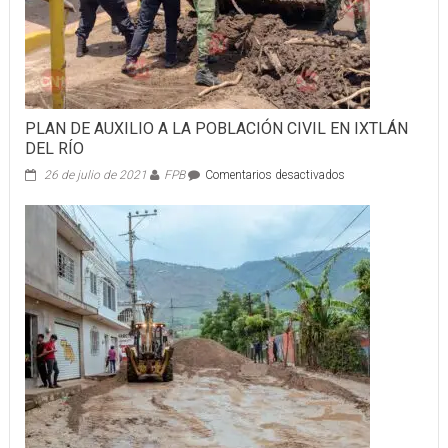
PLAN DE AUXILIO A LA POBLACIÓN CIVIL EN IXTLÁN
DEL RÍO
en
26 de julio de 2021
FPB
Comentarios desactivados
PLAN
DE
AUXILIO
A
LA
POBLACIÓN
CIVIL
EN
IXTLÁN
DEL
RÍO