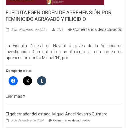
EJECUTA FGEN ORDEN DE APREHENSIÓN POR
FEMINICIDO AGRAVADO Y FILICIDIO
Comentarios desactivados
5 de diciembre de 2024
CN1
en
EJECUTA
La Fiscalía General de Nayarit a través de la Agencia de
FGEN
Investigación Criminal dio cumplimiento a una orden de
ORDEN
aprehensión contra Misael “N”, por
DE
APREHENSIÓN
POR
Comparte esto:
FEMINICIDO
AGRAVADO
Y
FILICIDIO
Leer más
El gobernador del estado, Miguel Ángel Navarro Quintero
en
5 de diciembre de 2024
Comentarios desactivados
El