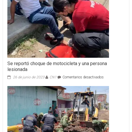
Se reportó choque de motocicleta y una persona
lesionada
en
26 de junio de 2023
CN1
Comentarios desactivados
Se
reportó
choque
de
motocicleta
y
una
persona
lesionada