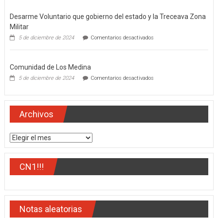
gobernador
del
Desarme Voluntario que gobierno del estado y la Treceava Zona
estado,
Miguel
Militar
Ángel
en
5 de diciembre de 2024
Comentarios desactivados
Navarro
Desarme
Quintero
Voluntario
que
Comunidad de Los Medina
gobierno
del
en
5 de diciembre de 2024
Comentarios desactivados
estado
Comunidad
y
de
la
Los
Treceava
Medina
Archivos
Zona
Militar
Archivos
CN1!!!
Notas aleatorias