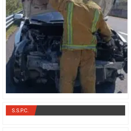
S.S.P.C.