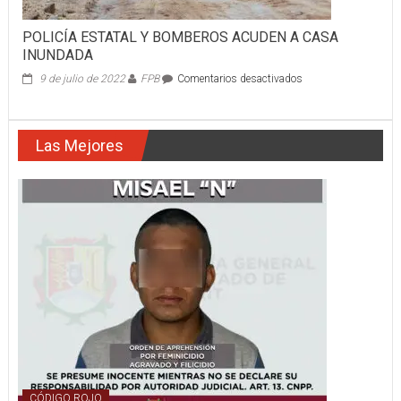
POLICÍA ESTATAL Y BOMBEROS ACUDEN A CASA
INUNDADA
en
9 de julio de 2022
FPB
Comentarios desactivados
POLICÍA
ESTATAL
Y
Las Mejores
BOMBEROS
ACUDEN
A
CASA
INUNDADA
CÓDIGO ROJO