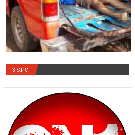
S.S.P.C.