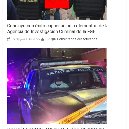
Concluye con éxito capacitación a elementos de la
Agencia de Investigación Criminal de la FGE
en
5 de julio de 2021
FPB
Comentarios desactivados
Concluye
con
éxito
capacitación
a
elementos
de
la
Agencia
de
Investigación
Criminal
de
la
FGE