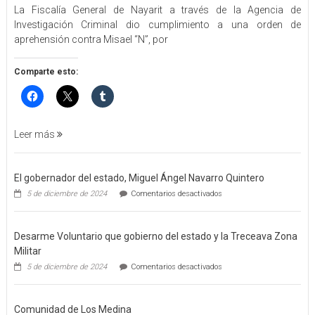
La Fiscalía General de Nayarit a través de la Agencia de
FGEN
Investigación Criminal dio cumplimiento a una orden de
ORDEN
aprehensión contra Misael “N”, por
DE
APREHENSIÓN
POR
Comparte esto:
FEMINICIDO
AGRAVADO
Y
FILICIDIO
Leer más
El gobernador del estado, Miguel Ángel Navarro Quintero
en
5 de diciembre de 2024
Comentarios desactivados
El
gobernador
del
Desarme Voluntario que gobierno del estado y la Treceava Zona
estado,
Miguel
Militar
Ángel
en
5 de diciembre de 2024
Comentarios desactivados
Navarro
Desarme
Quintero
Voluntario
que
Comunidad de Los Medina
gobierno