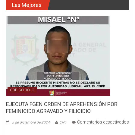
Las Mejores
PERSONA
MUERTA
Y
DOS
LESIONADA
CÓDIGO ROJO
EJECUTA FGEN ORDEN DE APREHENSIÓN POR
FEMINICIDO AGRAVADO Y FILICIDIO
Comentarios desactivados
5 de diciembre de 2024
CN1
en
EJECUTA