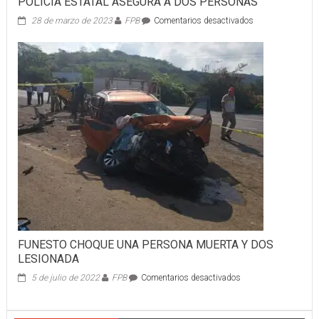
POLICÍA ESTATAL ASEGURA A DOS PERSONAS
en
28 de marzo de 2023
FPB
Comentarios desactivados
POLICÍA
ESTATAL
ASEGURA
A
DOS
PERSONAS
FUNESTO CHOQUE UNA PERSONA MUERTA Y DOS
LESIONADA
en
5 de julio de 2022
FPB
Comentarios desactivados
FUNESTO
CHOQUE
UNA