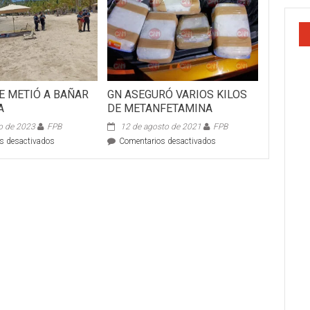
E METIÓ A BAÑAR
GN ASEGURÓ VARIOS KILOS
A
DE METANFETAMINA
o de 2023
FPB
12 de agosto de 2021
FPB
en
en
s desactivados
Comentarios desactivados
TAPATÍO
GN
SE
ASEGURÓ
METIÓ
VARIOS
A
KILOS
BAÑAR
DE
A
METANFETAMINA
LA
PLAYA