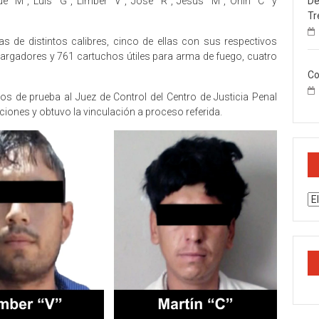
De
e “M”, Luis “G”, Limber “V”, José “R”, Jesús “M”, Orlín “C” y
Tr
s de distintos calibres, cinco de ellas con sus respectivos
argadores y 761 cartuchos útiles para arma de fuego, cuatro
Co
os de prueba al Juez de Control del Centro de Justicia Penal
enciones y obtuvo la vinculación a proceso referida.
Ar