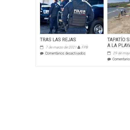
TRAS LAS REJAS
TAPATÍO S
A LA PLAY
7 de marzo de 2021
FPB
en
29 de may
Comentarios desactivados
TRAS
Comentario
LAS
REJAS