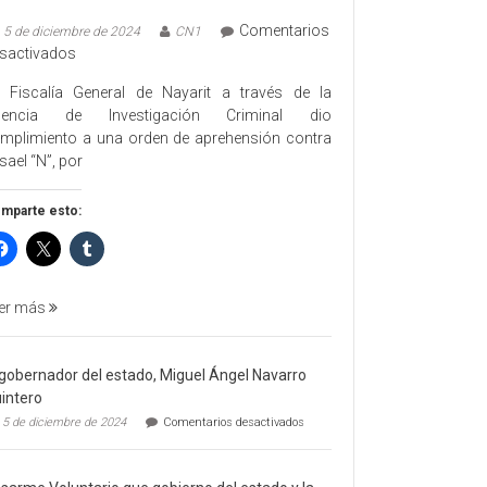
Comentarios
5 de diciembre de 2024
CN1
en
sactivados
EJECUTA
 Fiscalía General de Nayarit a través de la
FGEN
gencia de Investigación Criminal dio
ORDEN
mplimiento a una orden de aprehensión contra
DE
sael “N”, por
APREHENSIÓN
POR
mparte esto:
FEMINICIDO
AGRAVADO
Y
FILICIDIO
er más
 gobernador del estado, Miguel Ángel Navarro
intero
en
5 de diciembre de 2024
Comentarios desactivados
El
gobernador
del
estado,