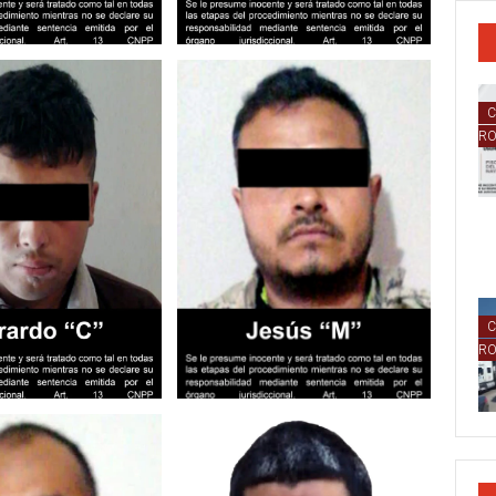
C
R
C
R