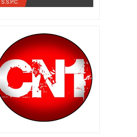
S.S.P.C.