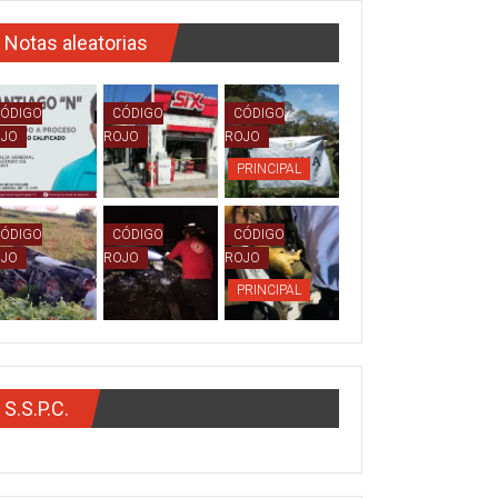
Notas aleatorias
ÓDIGO
CÓDIGO
CÓDIGO
OJO
ROJO
ROJO
PRINCIPAL
ÓDIGO
CÓDIGO
CÓDIGO
OJO
ROJO
ROJO
PRINCIPAL
S.S.P.C.