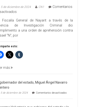
Comentarios
5 de diciembre de 2024
CN1
en
sactivados
EJECUTA
 Fiscalía General de Nayarit a través de la
FGEN
gencia de Investigación Criminal dio
ORDEN
mplimiento a una orden de aprehensión contra
DE
sael “N”, por
APREHENSIÓN
POR
mparte esto:
FEMINICIDO
AGRAVADO
Y
FILICIDIO
er más
 gobernador del estado, Miguel Ángel Navarro
intero
en
5 de diciembre de 2024
Comentarios desactivados
El
gobernador
del
estado,