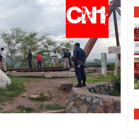
C
R
C
R