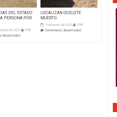
DAS DEL ESTADO
LOCALIZAN OCELOTE
 A PERSONA POR
MUERTO
9 de enero de 2023
FPB
iembre de 2021
FPB
en
Comentarios desactivados
LOCALIZAN
en
s desactivados
OCELOTE
GUARDAVIDAS
MUERTO
DEL
ESTADO
ATIENDEN
A
PERSONA
POR
INFARTO