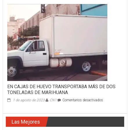
LOCA
CARRERA
DE
JETTA
TERMINÓ
VOLCADO
EN CAJAS DE HUEVO TRANSPORTABA MÁS DE DOS
TONELADAS DE MARIHUANA
en
1 de agosto de 2023
CN1
Comentarios desactivados
EN
CAJAS
DE
Las Mejores
HUEVO
TRANSPORTABA