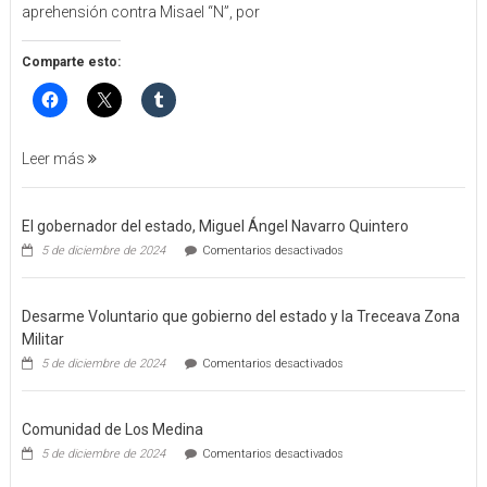
aprehensión contra Misael “N”, por
DE
APREHENSIÓN
POR
Comparte esto:
FEMINICIDO
AGRAVADO
Y
FILICIDIO
Leer más
El gobernador del estado, Miguel Ángel Navarro Quintero
en
5 de diciembre de 2024
Comentarios desactivados
El
gobernador
del
Desarme Voluntario que gobierno del estado y la Treceava Zona
estado,
Miguel
Militar
Ángel
en
5 de diciembre de 2024
Comentarios desactivados
Navarro
Desarme
Quintero
Voluntario
que
Comunidad de Los Medina
gobierno
del
en
5 de diciembre de 2024
Comentarios desactivados
estado
Comunidad
y
de