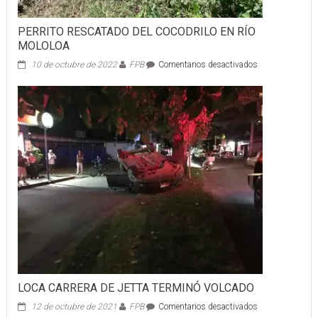
PERRITO RESCATADO DEL COCODRILO EN RÍO
MOLOLOA
en
10 de octubre de 2022
FPB
Comentarios desactivados
PERRITO
RESCATADO
DEL
COCODRILO
EN
RÍO
MOLOLOA
LOCA CARRERA DE JETTA TERMINÓ VOLCADO
en
12 de octubre de 2021
FPB
Comentarios desactivados