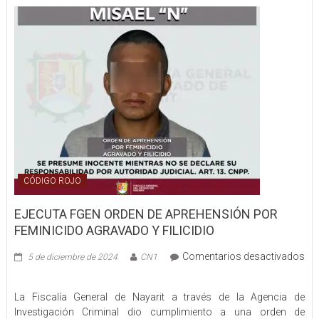
MÁS
DE
DOS
TONELADAS
DE
MARIHUANA
CÓDIGO ROJO
EJECUTA FGEN ORDEN DE APREHENSIÓN POR
FEMINICIDO AGRAVADO Y FILICIDIO
Comentarios desactivados
5 de diciembre de 2024
CN1
en
EJECUTA
La Fiscalía General de Nayarit a través de la Agencia de
FGEN
Investigación Criminal dio cumplimiento a una orden de
ORDEN