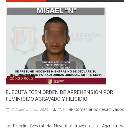
LESIONADA
POR
ATROPELLAM
CÓDIGO ROJO
EJECUTA FGEN ORDEN DE APREHENSIÓN POR
FEMINICIDO AGRAVADO Y FILICIDIO
Comentarios desactivados
5 de diciembre de 2024
CN1
en
EJECUTA
La Fiscalía General de Nayarit a través de la Agencia de
FGEN