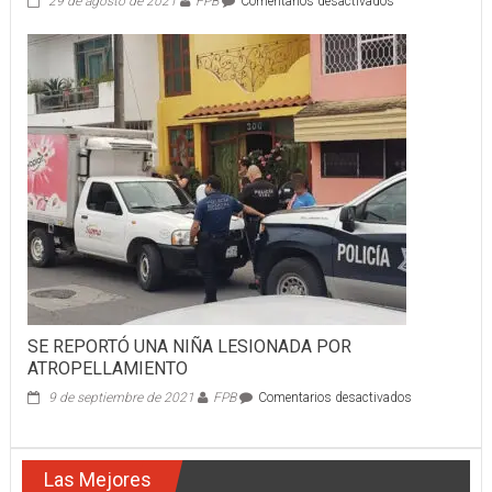
en
29 de agosto de 2021
FPB
Comentarios desactivados
BOMBEROS
EN
COORDINACIÓ
CON
AUTORIDADES
MUNICIPALES
DE
ACAPONETA
SE REPORTÓ UNA NIÑA LESIONADA POR
ATROPELLAMIENTO
en
9 de septiembre de 2021
FPB
Comentarios desactivados
SE
REPORTÓ
UNA
Las Mejores
NIÑA