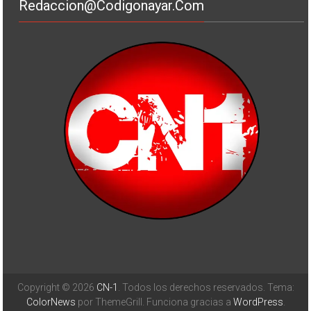
Redaccion@codigonayar.com
Copyright © 2026
CN-1
. Todos los derechos reservados. Tema:
ColorNews
por ThemeGrill. Funciona gracias a
WordPress
.