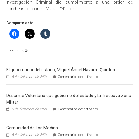
Investigación Criminal dio cumplimiento a una orden de
ORDEN
aprehensión contra Misael “N”, por
DE
APREHENSIÓN
POR
Comparte esto:
FEMINICIDO
AGRAVADO
Y
FILICIDIO
Leer más
El gobernador del estado, Miguel Ángel Navarro Quintero
en
5 de diciembre de 2024
Comentarios desactivados
El
gobernador
del
Desarme Voluntario que gobierno del estado y la Treceava Zona
estado,
Miguel
Militar
Ángel
en
5 de diciembre de 2024
Comentarios desactivados
Navarro
Desarme
Quintero
Voluntario
que
Comunidad de Los Medina
gobierno
del
en
5 de diciembre de 2024
Comentarios desactivados
estado
Comunidad