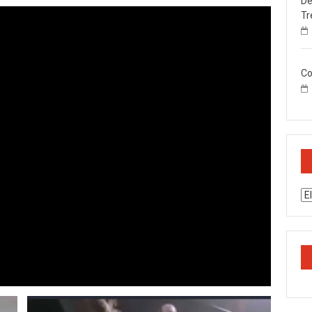
De
Tr
Co
Ar