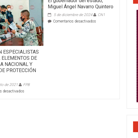
El gobernador del estado,
Miguel Ángel Navarro Quintero
5 de diciembre de 2024
CN1
en
Comentarios desactivados
El
gobernador
del
estado,
Miguel
N ESPECIALISTAS
Ángel
A ELEMENTOS DE
Navarro
IA NACIONAL Y
Quintero
 DE PROTECCIÓN
to de 2021
FPB
en
s desactivados
CAPACITAN
ESPECIALISTAS
DE
SSPC
A
ELEMENTOS
DE
LA