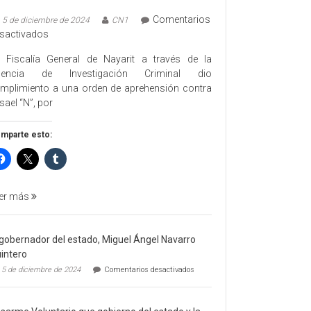
Comentarios
5 de diciembre de 2024
CN1
en
sactivados
EJECUTA
 Fiscalía General de Nayarit a través de la
FGEN
gencia de Investigación Criminal dio
ORDEN
mplimiento a una orden de aprehensión contra
DE
sael “N”, por
APREHENSIÓN
POR
mparte esto:
FEMINICIDO
AGRAVADO
Y
FILICIDIO
er más
 gobernador del estado, Miguel Ángel Navarro
intero
en
5 de diciembre de 2024
Comentarios desactivados
El
gobernador
del
estado,