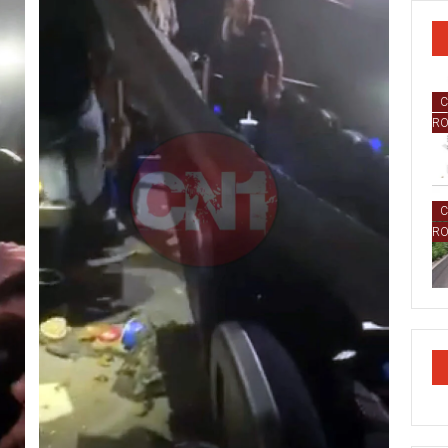
C
R
C
R