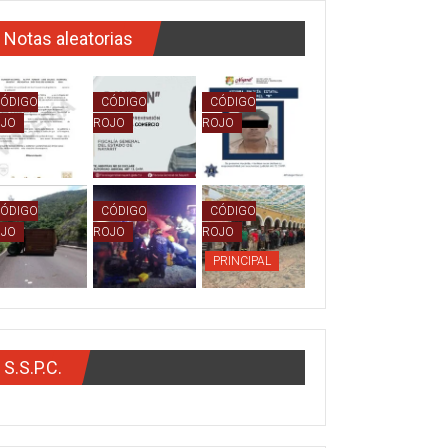
Notas aleatorias
ÓDIGO
CÓDIGO
CÓDIGO
OJO
ROJO
ROJO
ÓDIGO
CÓDIGO
CÓDIGO
OJO
ROJO
ROJO
PRINCIPAL
S.S.P.C.