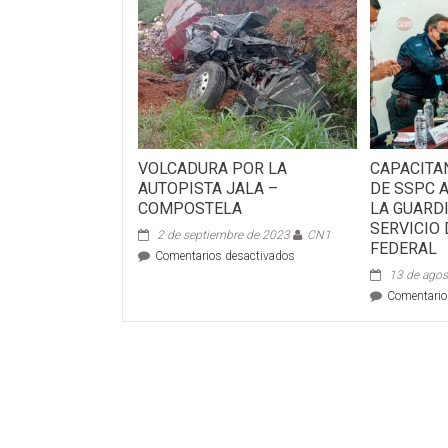
VOLCADURA POR LA
CAPACITA
AUTOPISTA JALA –
DE SSPC 
COMPOSTELA
LA GUARD
SERVICIO
2 de septiembre de 2023
CN1
FEDERAL
en
Comentarios desactivados
VOLCADURA
13 de agos
POR
Comentario
LA
AUTOPISTA
JALA
–
COMPOSTELA