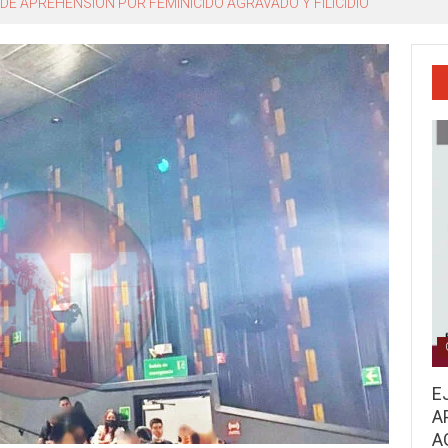
o, Miguel Ángel Navarro Quintero
E
A
A