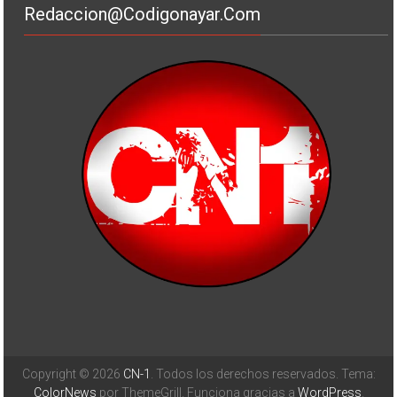
Redaccion@codigonayar.com
Copyright © 2026
CN-1
. Todos los derechos reservados. Tema:
ColorNews
por ThemeGrill. Funciona gracias a
WordPress
.