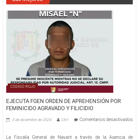
A
5
AÑOS
DE
PRISIÓN
Y
20
DÍAS
DE
MULTA
CÓDIGO ROJO
EJECUTA FGEN ORDEN DE APREHENSIÓN POR
FEMINICIDO AGRAVADO Y FILICIDIO
Comentarios desactivados
5 de diciembre de 2024
CN1
en
EJECUTA
La Fiscalía General de Nayarit a través de la Agencia de
FGEN