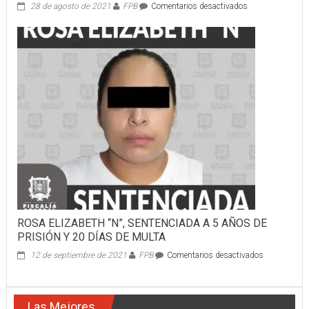
en
28 de agosto de 2021
FPB
Comentarios desactivados
ASEGURA
SSPC
A
UNA
PERSONA
DE
SEXO
MASCULINO
EN
TEPIC
ROSA ELIZABETH “N”, SENTENCIADA A 5 AÑOS DE
PRISIÓN Y 20 DÍAS DE MULTA
en
12 de septiembre de 2021
FPB
Comentarios desactivados
ROSA
ELIZABETH
“N”,
Las Mejores
SENTENCIA