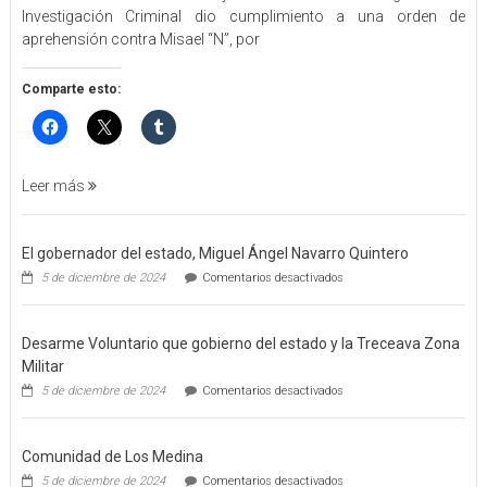
Investigación Criminal dio cumplimiento a una orden de
ORDEN
aprehensión contra Misael “N”, por
DE
APREHENSIÓN
POR
Comparte esto:
FEMINICIDO
AGRAVADO
Y
FILICIDIO
Leer más
El gobernador del estado, Miguel Ángel Navarro Quintero
en
5 de diciembre de 2024
Comentarios desactivados
El
gobernador
del
Desarme Voluntario que gobierno del estado y la Treceava Zona
estado,
Miguel
Militar
Ángel
en
5 de diciembre de 2024
Comentarios desactivados
Navarro
Desarme
Quintero
Voluntario
que
Comunidad de Los Medina
gobierno
del
en
5 de diciembre de 2024
Comentarios desactivados