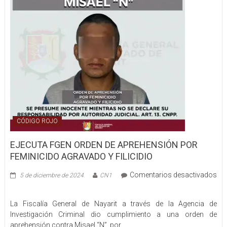
CÓDIGO ROJO
EJECUTA FGEN ORDEN DE APREHENSIÓN POR
FEMINICIDO AGRAVADO Y FILICIDIO
Comentarios desactivados
5 de diciembre de 2024
CN1
en
EJECUTA
La Fiscalía General de Nayarit a través de la Agencia de
FGEN
Investigación Criminal dio cumplimiento a una orden de
ORDEN
aprehensión contra Misael “N”, por