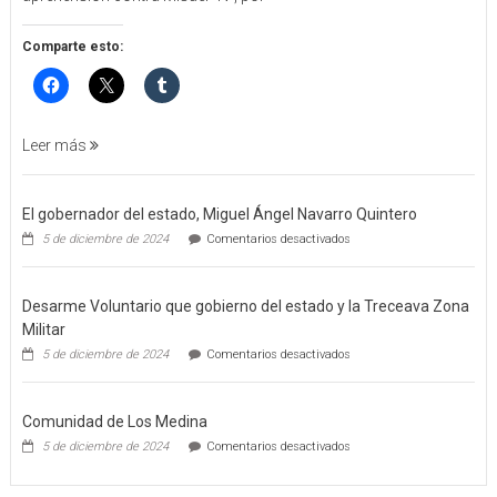
DE
APREHENSIÓN
POR
Comparte esto:
FEMINICIDO
AGRAVADO
Y
FILICIDIO
Leer más
El gobernador del estado, Miguel Ángel Navarro Quintero
en
5 de diciembre de 2024
Comentarios desactivados
El
gobernador
del
Desarme Voluntario que gobierno del estado y la Treceava Zona
estado,
Miguel
Militar
Ángel
en
5 de diciembre de 2024
Comentarios desactivados
Navarro
Desarme
Quintero
Voluntario
que
Comunidad de Los Medina
gobierno
del
en
5 de diciembre de 2024
Comentarios desactivados
estado
Comunidad
y
de
la
Los