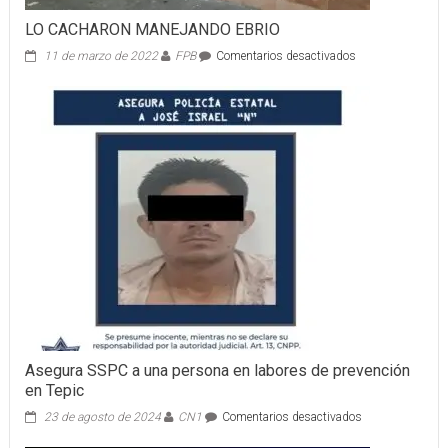
LO CACHARON MANEJANDO EBRIO
en
11 de marzo de 2022
FPB
Comentarios desactivados
LO
CACHARON
MANEJANDO
EBRIO
Asegura SSPC a una persona en labores de prevención
en Tepic
en
23 de agosto de 2024
CN1
Comentarios desactivados
Asegura