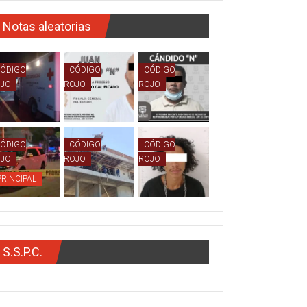
Notas aleatorias
ÓDIGO
CÓDIGO
CÓDIGO
OJO
ROJO
ROJO
ÓDIGO
CÓDIGO
CÓDIGO
OJO
ROJO
ROJO
PRINCIPAL
S.S.P.C.