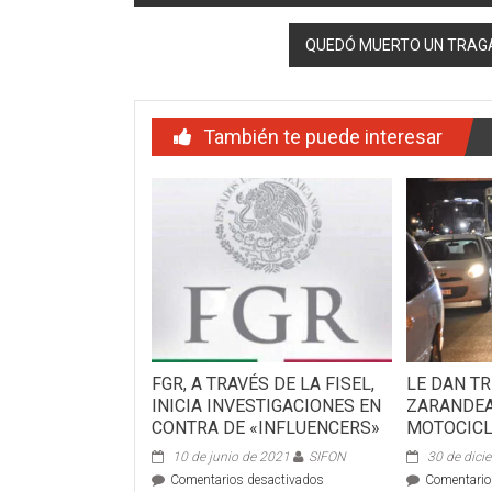
de
QUEDÓ MUERTO UN TRAGA
entradas
También te puede interesar
FGR, A TRAVÉS DE LA FISEL,
LE DAN T
INICIA INVESTIGACIONES EN
ZARANDEA
CONTRA DE «INFLUENCERS»
MOTOCICL
10 de junio de 2021
SIFON
30 de dici
en
Comentarios desactivados
Comentario