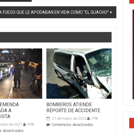
 FUEGO QUE LE APODABAN EN VIDA COMO “EL GUACHO”
REMENDA
BOMBEROS ATIENDE
DA A
REPORTE DE ACCIDENTE
ISTA
21 de marzo de 2023
FPB
embre de 2021
FPB
en
Comentarios desactivados
BOMBEROS
en
s desactivados