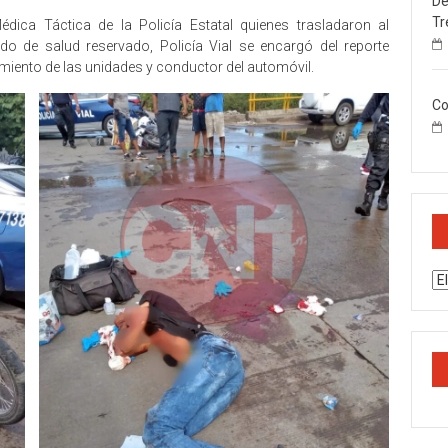
De
Tr
ica Táctica de la Policía Estatal quienes trasladaron al
do de salud reservado, Policía Vial se encargó del reporte
amiento de las unidades y conductor del automóvil.
Co
Ar