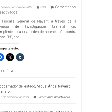
Comentarios
5 de diciembre de 2024
CN1
en
sactivados
EJECUTA
 Fiscalía General de Nayarit a través de la
FGEN
gencia de Investigación Criminal dio
ORDEN
mplimiento a una orden de aprehensión contra
DE
sael “N”, por
APREHENSIÓN
POR
mparte esto:
FEMINICIDO
AGRAVADO
Y
FILICIDIO
er más
 gobernador del estado, Miguel Ángel Navarro
intero
en
5 de diciembre de 2024
Comentarios desactivados
El
gobernador
del
estado,