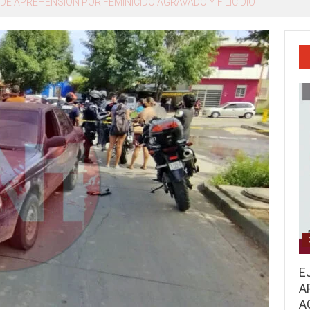
o, Miguel Ángel Navarro Quintero
E
A
A