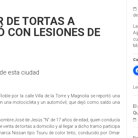
de
 DE TORTAS A
La
Ó CON LESIONES DE
A
cu
Mi
Co
 de esta ciudad
Le
l Roble por la calle Villa de la Torre y Magnolia se reportó una
 en una motocicleta y un automóvil, que dejó como saldo una
El
Qu
ombre José de Jesús “N” de 17 años de edad, quien conducía
venta de tortas a domicilio y al llegar a dicho tramo participa
 marca Nissan tipo Tsuru de color tinto, conducido por Omar