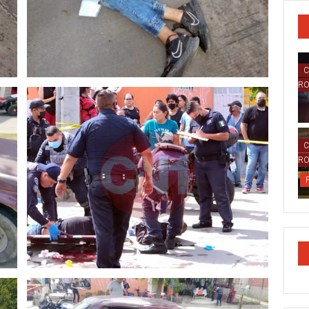
C
R
C
R