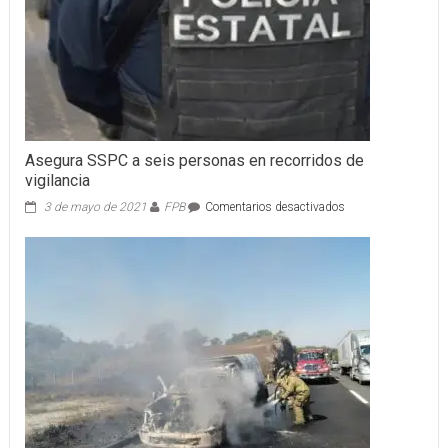
Asegura SSPC a seis personas en recorridos de
vigilancia
en
3 de mayo de 2021
FPB
Comentarios desactivados
Asegura
SSPC
a
seis
personas
en
recorridos
de
vigilancia