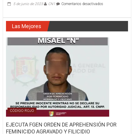
en
5 de junio de 2023
CN1
Comentarios desactivados
ÁNGELES
NAYARITAS
AUXILIAN
Las Mejores
REPORTE
DE
AUTOBÚS
EN
SINIESTRO
CÓDIGO ROJO
EJECUTA FGEN ORDEN DE APREHENSIÓN POR
FEMINICIDO AGRAVADO Y FILICIDIO