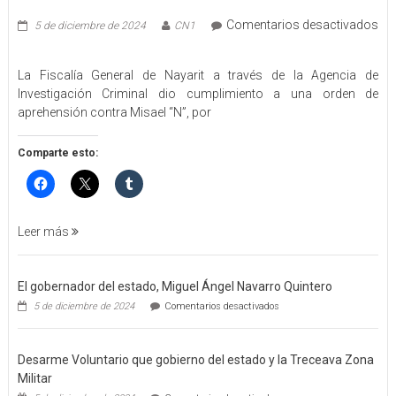
Comentarios desactivados
5 de diciembre de 2024
CN1
en
EJECUTA
La Fiscalía General de Nayarit a través de la Agencia de
FGEN
Investigación Criminal dio cumplimiento a una orden de
ORDEN
aprehensión contra Misael “N”, por
DE
APREHENSIÓN
POR
Comparte esto:
FEMINICIDO
AGRAVADO
Y
FILICIDIO
Leer más
El gobernador del estado, Miguel Ángel Navarro Quintero
en
5 de diciembre de 2024
Comentarios desactivados
El
gobernador
del
Desarme Voluntario que gobierno del estado y la Treceava Zona
estado,
Miguel
Militar
Ángel
en