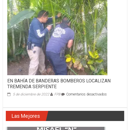
PELIGROSO
SECUESTRADOR
EN BAHÍA DE BANDERAS BOMBEROS LOCALIZAN
TREMENDA SERPIENTE
en
5 de diciembre de 2022
FPB
Comentarios desactivados
EN
BAHÍA
DE
Las Mejores
BANDERAS
BOMBEROS
LOCALIZAN