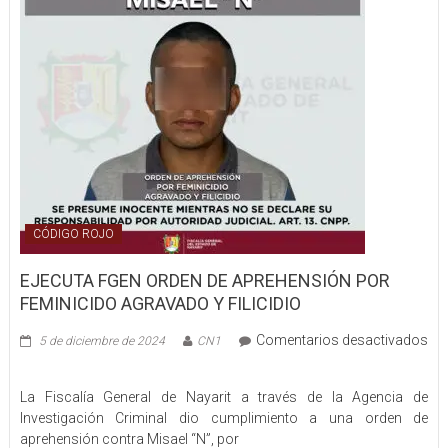
TREMENDA
SERPIENTE
CÓDIGO ROJO
EJECUTA FGEN ORDEN DE APREHENSIÓN POR
FEMINICIDO AGRAVADO Y FILICIDIO
Comentarios desactivados
5 de diciembre de 2024
CN1
en
EJECUTA
La Fiscalía General de Nayarit a través de la Agencia de
FGEN
Investigación Criminal dio cumplimiento a una orden de
ORDEN
aprehensión contra Misael “N”, por
DE