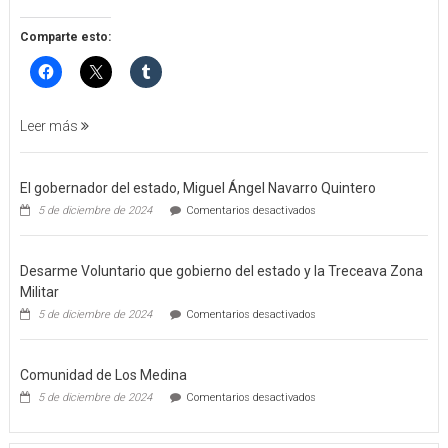
APREHENSIÓN
POR
Comparte esto:
FEMINICIDO
AGRAVADO
Y
FILICIDIO
Leer más
El gobernador del estado, Miguel Ángel Navarro Quintero
en
5 de diciembre de 2024
Comentarios desactivados
El
gobernador
del
Desarme Voluntario que gobierno del estado y la Treceava Zona
estado,
Miguel
Militar
Ángel
en
5 de diciembre de 2024
Comentarios desactivados
Navarro
Desarme
Quintero
Voluntario
que
Comunidad de Los Medina
gobierno
del
en
5 de diciembre de 2024
Comentarios desactivados
estado
Comunidad
y
de
la
Los