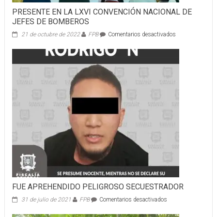
PRESENTE EN LA LXVI CONVENCIÓN NACIONAL DE
JEFES DE BOMBEROS
en
21 de octubre de 2022
FPB
Comentarios desactivados
PRESENTE
EN
LA
LXVI
CONVENCIÓN
NACIONAL
DE
JEFES
DE
BOMBEROS
FUE APREHENDIDO PELIGROSO SECUESTRADOR
en
31 de julio de 2021
FPB
Comentarios desactivados
FUE
APREHENDIDO