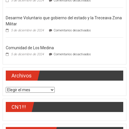
5 de diciembre de 2024
Comentarios desactivados
El
gobernador
del
Desarme Voluntario que gobierno del estado y la Treceava Zona
estado,
Miguel
Militar
Ángel
en
5 de diciembre de 2024
Comentarios desactivados
Navarro
Desarme
Quintero
Voluntario
que
Comunidad de Los Medina
gobierno
del
en
5 de diciembre de 2024
Comentarios desactivados
estado
Comunidad
y
de
la
Los
Treceava
Medina
Archivos
Zona
Militar
Archivos
CN1!!!