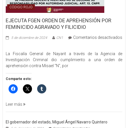
CÓDIGO ROJO
EJECUTA FGEN ORDEN DE APREHENSIÓN POR
FEMINICIDO AGRAVADO Y FILICIDIO
Comentarios desactivados
5 de diciembre de 2024
CN1
en
EJECUTA
La Fiscalía General de Nayarit a través de la Agencia de
FGEN
Investigación Criminal dio cumplimiento a una orden de
ORDEN
aprehensión contra Misael “N”, por
DE
APREHENSIÓN
POR
Comparte esto:
FEMINICIDO
AGRAVADO
Y
FILICIDIO
Leer más
El gobernador del estado, Miguel Ángel Navarro Quintero
en