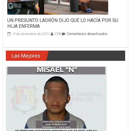
UN PRESUNTO LADRÓN DIJO QUE LO HACÍA POR SU
HIJA ENFERMA
en
9 de diciembre de 2021
FPB
Comentarios desactivados
UN
PRESUNTO
LADRÓN
Las Mejores
DIJO
QUE
LO
HACÍA
POR
SU
HIJA
ENFERMA