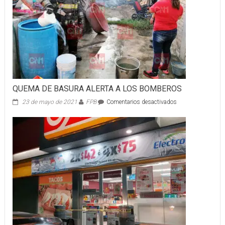
UNA
MOTO
QUEMA DE BASURA ALERTA A LOS BOMBEROS
en
23 de mayo de 2021
FPB
Comentarios desactivados
QUEMA
DE
BASURA
ALERTA
A
LOS
BOMBEROS