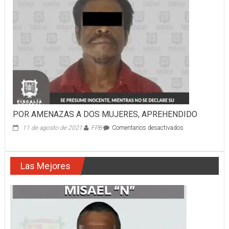
POR AMENAZAS A DOS MUJERES, APREHENDIDO
en
11 de agosto de 2021
FPB
Comentarios desactivados
POR
AMENAZAS
A
Las Mejores
DOS
MUJERES,
APREHENDIDO