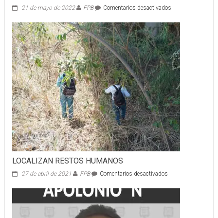
en
21 de mayo de 2022
FPB
Comentarios desactivados
CAPTURAN
A
ASESINO
DE
UNA
MUJER
LOCALIZAN RESTOS HUMANOS
en
27 de abril de 2021
FPB
Comentarios desactivados
LOCALIZAN
RESTOS
HUMANOS