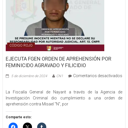
CÓDIGO ROJO
EJECUTA FGEN ORDEN DE APREHENSIÓN POR
FEMINICIDO AGRAVADO Y FILICIDIO
Comentarios desactivados
5 de diciembre de 2024
CN1
en
EJECUTA
La Fiscalía General de Nayarit a través de la Agencia de
FGEN
Investigación Criminal dio cumplimiento a una orden de
ORDEN
aprehensión contra Misael “N”, por
DE
APREHENSIÓN
POR
Comparte esto:
FEMINICIDO