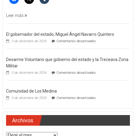
AGRAVADO
Y
FILICIDIO
Leer más
El gobernador del estado, Miguel Ángel Navarro Quintero
en
5 de diciembre de 2024
Comentarios desactivados
El
gobernador
del
Desarme Voluntario que gobierno del estado y la Treceava Zona
estado,
Miguel
Militar
Ángel
en
5 de diciembre de 2024
Comentarios desactivados
Navarro
Desarme
Quintero
Voluntario
que
Comunidad de Los Medina
gobierno
del
en
5 de diciembre de 2024
Comentarios desactivados
estado
Comunidad
y
de
la
Los
Treceava
Medina
Archivos
Zona
Militar
Archivos