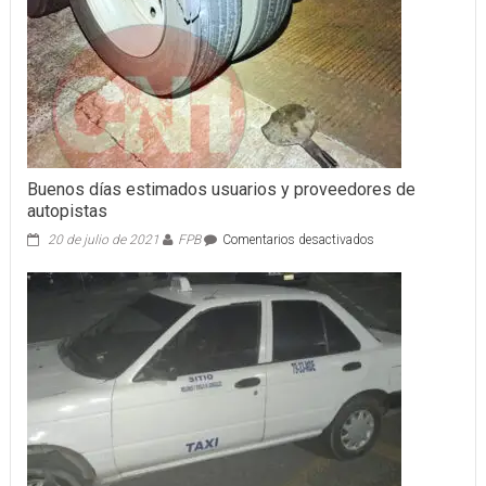
Buenos días estimados usuarios y proveedores de
autopistas
en
20 de julio de 2021
FPB
Comentarios desactivados
Buenos
días
estimados
usuarios
y
proveedores
de
autopistas