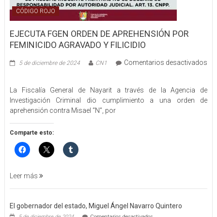
CÓDIGO ROJO
EJECUTA FGEN ORDEN DE APREHENSIÓN POR
FEMINICIDO AGRAVADO Y FILICIDIO
Comentarios desactivados
5 de diciembre de 2024
CN1
en
EJECUTA
La Fiscalía General de Nayarit a través de la Agencia de
FGEN
Investigación Criminal dio cumplimiento a una orden de
ORDEN
aprehensión contra Misael “N”, por
DE
APREHENSIÓN
POR
Comparte esto:
FEMINICIDO
AGRAVADO
Y
FILICIDIO
Leer más
El gobernador del estado, Miguel Ángel Navarro Quintero
en
5 de diciembre de 2024
Comentarios desactivados