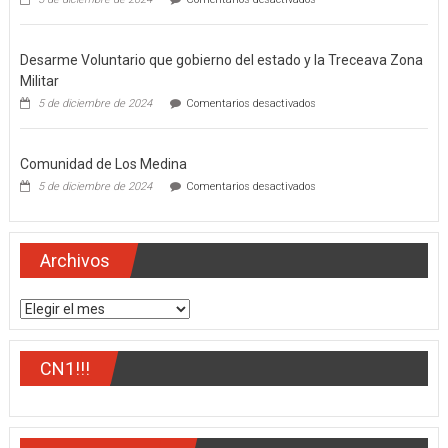
El
gobernador
del
Desarme Voluntario que gobierno del estado y la Treceava Zona
estado,
Miguel
Militar
Ángel
en
5 de diciembre de 2024
Comentarios desactivados
Navarro
Desarme
Quintero
Voluntario
que
Comunidad de Los Medina
gobierno
del
en
5 de diciembre de 2024
Comentarios desactivados
estado
Comunidad
y
de
la
Los
Treceava
Medina
Archivos
Zona
Militar
Archivos
CN1!!!