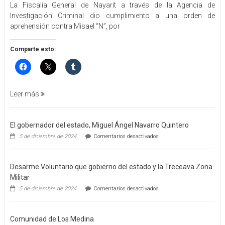
La Fiscalía General de Nayarit a través de la Agencia de
FGEN
Investigación Criminal dio cumplimiento a una orden de
ORDEN
aprehensión contra Misael “N”, por
DE
APREHENSIÓN
POR
Comparte esto:
FEMINICIDO
AGRAVADO
Y
FILICIDIO
Leer más
El gobernador del estado, Miguel Ángel Navarro Quintero
en
5 de diciembre de 2024
Comentarios desactivados
El
gobernador
del
Desarme Voluntario que gobierno del estado y la Treceava Zona
estado,
Miguel
Militar
Ángel
en
5 de diciembre de 2024
Comentarios desactivados
Navarro
Desarme
Quintero
Voluntario
que
Comunidad de Los Medina
gobierno