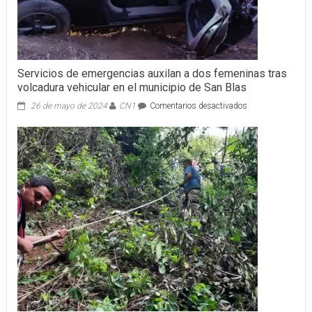
Servicios de emergencias auxilan a dos femeninas tras
volcadura vehicular en el municipio de San Blas
en
26 de mayo de 2024
CN1
Comentarios desactivados
Servicios
de
emergencias
auxilan
a
dos
femeninas
tras
volcadura
vehicular
en
el
municipio
de
San
Blas