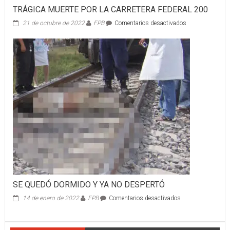
TRÁGICA MUERTE POR LA CARRETERA FEDERAL 200
en
21 de octubre de 2022
FPB
Comentarios desactivados
TRÁGICA
MUERTE
POR
LA
CARRETERA
FEDERAL
200
SE QUEDÓ DORMIDO Y YA NO DESPERTÓ
en
14 de enero de 2022
FPB
Comentarios desactivados
SE
QUEDÓ
DORMIDO