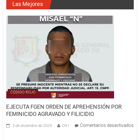
Las Mejores
Y
YA
NO
DESPERTÓ
CÓDIGO ROJO
EJECUTA FGEN ORDEN DE APREHENSIÓN POR
FEMINICIDO AGRAVADO Y FILICIDIO
Comentarios desactivados
5 de diciembre de 2024
CN1
en
EJECUTA