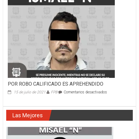
ESTADO
ATIENDE
EL
REPORTE
DEL
911
POR ROBO CALIFICADO ES APREHENDIDO
en
15 de julio de 2021
FPB
Comentarios desactivados
POR
ROBO
CALIFICADO
Las Mejores
ES
APREHENDIDO