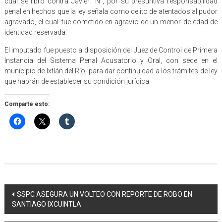
cual se libró contra Javier “N”, por su presuntiva responsabilidad
penal en hechos que la ley señala como delito de atentados al pudor
agravado, el cual fue cometido en agravio de un menor de edad de
identidad reservada.
El imputado fue puesto a disposición del Juez de Control de Primera
Instancia del Sistema Penal Acusatorio y Oral, con sede en el
municipio de Ixtlán del Río, para dar continuidad a los trámites de ley
que habrán de establecer su condición jurídica.
Comparte esto:
Navegación
SSPC ASEGURA UN VOLTEO CON REPORTE DE ROBO EN
SANTIAGO IXCUINTLA
de