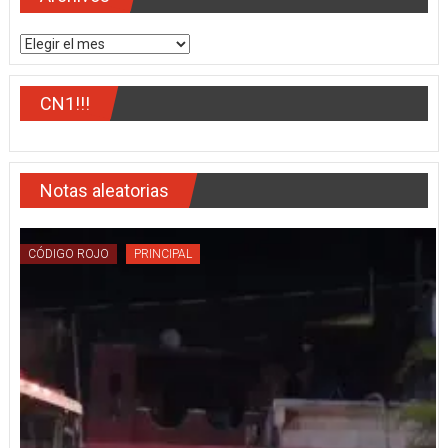
Militar
Archivos
CN1!!!
Notas aleatorias
CÓDIGO ROJO
PRINCIPAL