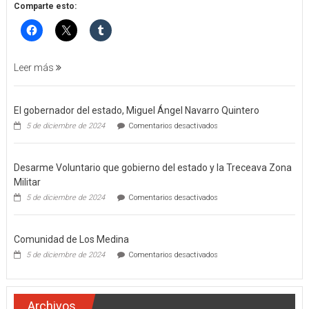
POR
Comparte esto:
FEMINICIDO
AGRAVADO
Y
FILICIDIO
Leer más
El gobernador del estado, Miguel Ángel Navarro Quintero
en
5 de diciembre de 2024
Comentarios desactivados
El
gobernador
del
Desarme Voluntario que gobierno del estado y la Treceava Zona
estado,
Miguel
Militar
Ángel
en
5 de diciembre de 2024
Comentarios desactivados
Navarro
Desarme
Quintero
Voluntario
que
Comunidad de Los Medina
gobierno
del
en
5 de diciembre de 2024
Comentarios desactivados
estado
Comunidad
y
de
la
Los
Treceava
Medina
Archivos
Zona