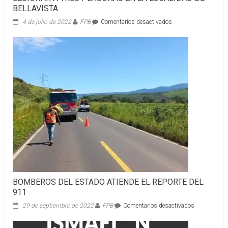
BELLAVISTA
en
4 de julio de 2022
FPB
Comentarios desactivados
ASEGURA
POLICÍA
DE
TEPIC
A
HOMBRE
ACUSADO
DE
LESIONAR
A
TRES
PERSONAS
EN
LA
LOCALIDAD
DE
BELLAVISTA
BOMBEROS DEL ESTADO ATIENDE EL REPORTE DEL
911
en
29 de septiembre de 2022
FPB
Comentarios desactivados
BOMBEROS
DEL