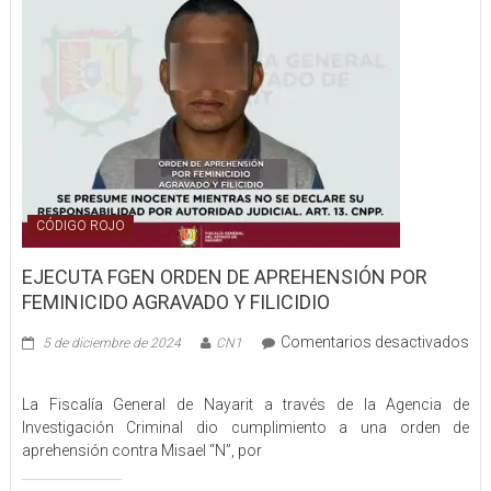
CÓDIGO ROJO
EJECUTA FGEN ORDEN DE APREHENSIÓN POR
FEMINICIDO AGRAVADO Y FILICIDIO
Comentarios desactivados
5 de diciembre de 2024
CN1
en
EJECUTA
La Fiscalía General de Nayarit a través de la Agencia de
FGEN
Investigación Criminal dio cumplimiento a una orden de
ORDEN
aprehensión contra Misael “N”, por
DE
APREHENSIÓN