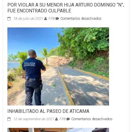
POR VIOLAR A SU MENOR HIJA ARTURO DOMINGO “N”,
FUE ENCONTRADO CULPABLE
en
18 de julio de 2021
FPB
Comentarios desactivados
POR
VIOLAR
A
SU
MENOR
HIJA
ARTURO
DOMINGO
“N”,
FUE
ENCONTRADO
CULPABLE
INHABILITADO AL PASEO DE ATICAMA
en
12 de septiembre de 2021
FPB
Comentarios desactivados
INHABILIT
AL