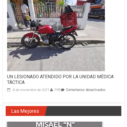
PASEO
DE
ATICAMA
UN LESIONADO ATENDIDO POR LA UNIDAD MÉDICA
TÁCTICA
en
8 de noviembre de 2021
FPB
Comentarios desactivados
UN
LESIONADO
ATENDIDO
Las Mejores
POR
LA
UNIDAD
MÉDICA