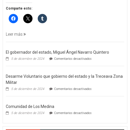
APREHENSIÓN
POR
Comparte esto:
FEMINICIDO
AGRAVADO
Y
FILICIDIO
Leer más
El gobernador del estado, Miguel Ángel Navarro Quintero
en
5 de diciembre de 2024
Comentarios desactivados
El
gobernador
del
Desarme Voluntario que gobierno del estado y la Treceava Zona
estado,
Miguel
Militar
Ángel
en
5 de diciembre de 2024
Comentarios desactivados
Navarro
Desarme
Quintero
Voluntario
que
Comunidad de Los Medina
gobierno
del
en
5 de diciembre de 2024
Comentarios desactivados
estado
Comunidad
y
de
la
Los
Treceava