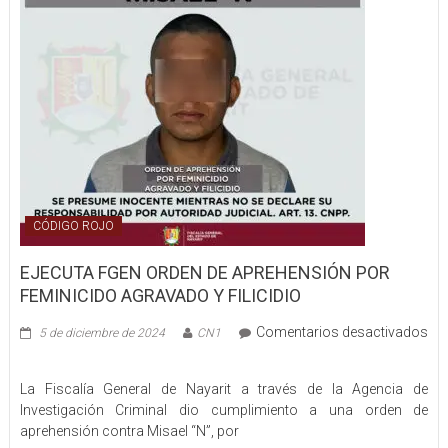
TÁCTICA
CÓDIGO ROJO
EJECUTA FGEN ORDEN DE APREHENSIÓN POR
FEMINICIDO AGRAVADO Y FILICIDIO
Comentarios desactivados
5 de diciembre de 2024
CN1
en
EJECUTA
La Fiscalía General de Nayarit a través de la Agencia de
FGEN
Investigación Criminal dio cumplimiento a una orden de
ORDEN
aprehensión contra Misael “N”, por
DE