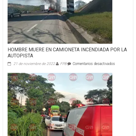
HOMBRE MUERE EN CAMIONETA INCENDIADA POR LA
AUTOPISTA
en
21 de noviembre de 2022
FPB
Comentarios desactivados
HOMBRE
MUERE
EN
CAMIONETA
INCENDIAD
POR
LA
AUTOPISTA