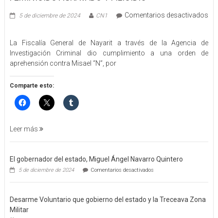
Comentarios desactivados
5 de diciembre de 2024
CN1
en
EJECUTA
La Fiscalía General de Nayarit a través de la Agencia de
FGEN
Investigación Criminal dio cumplimiento a una orden de
ORDEN
aprehensión contra Misael “N”, por
DE
APREHENSIÓN
POR
Comparte esto:
FEMINICIDO
AGRAVADO
Y
FILICIDIO
Leer más
El gobernador del estado, Miguel Ángel Navarro Quintero
en
5 de diciembre de 2024
Comentarios desactivados
El
gobernador
del
Desarme Voluntario que gobierno del estado y la Treceava Zona
estado,
Miguel
Militar
Ángel