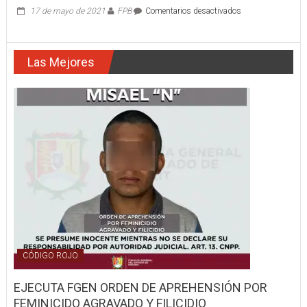
en
17 de mayo de 2021
FPB
Comentarios desactivados
Asegura
SSPC
a
Las Mejores
seis
personas
en
recorridos
de
vigilancia
CÓDIGO ROJO
EJECUTA FGEN ORDEN DE APREHENSIÓN POR
FEMINICIDO AGRAVADO Y FILICIDIO