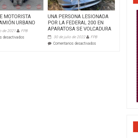
E MOTORISTA
UNA PERSONA LESIONADA
AMIÓN URBANO
POR LA FEDERAL 200 EN
APARATOSA SE VOLCADURA
o de 2021
FPB
en
30 de julio de 2022
FPB
s desactivados
CHOQUE
en
Comentarios desactivados
DE
UNA
MOTORISTA
PERSONA
CONTRA
LESIONADA
CAMIÓN
POR
URBANO
LA
FEDERAL
200
EN
APARATOSA
SE
VOLCADURA