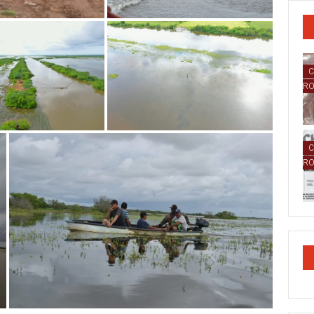
C
R
C
R