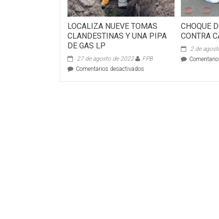
LOCALIZA NUEVE TOMAS
CHOQUE D
CLANDESTINAS Y UNA PIPA
CONTRA C
DE GAS LP
2 de agost
27 de agosto de 2022
FPB
Comentario
en
Comentarios desactivados
LOCALIZA
NUEVE
TOMAS
CLANDESTINAS
Y
UNA
PIPA
DE
GAS
LP