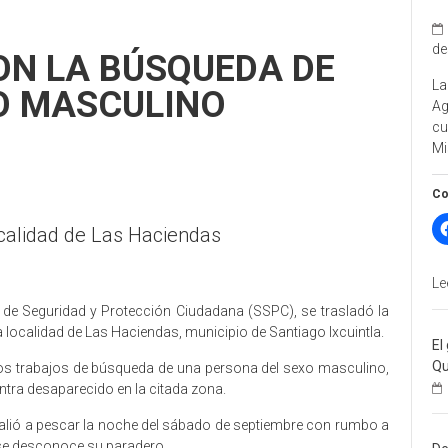
de
ON LA BÚSQUEDA DE
La
O MASCULINO
A
cu
Mi
Co
ocalidad de Las Haciendas
Le
a de Seguridad y Protección Ciudadana (SSPC), se trasladó la
 localidad de Las Haciendas, municipio de Santiago Ixcuintla.
El
Qu
 los trabajos de búsqueda de una persona del sexo masculino,
ntra desaparecido en la citada zona.
 salió a pescar la noche del sábado de septiembre con rumbo a
se desconoce su paradero.