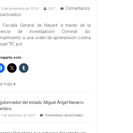
Comentarios
5 de diciembre de 2024
CN1
en
sactivados
EJECUTA
 Fiscalía General de Nayarit a través de la
FGEN
gencia de Investigación Criminal dio
ORDEN
mplimiento a una orden de aprehensión contra
DE
sael “N”, por
APREHENSIÓN
POR
mparte esto:
FEMINICIDO
AGRAVADO
Y
FILICIDIO
er más
 gobernador del estado, Miguel Ángel Navarro
intero
en
5 de diciembre de 2024
Comentarios desactivados
El
gobernador
del
estado,