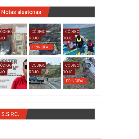
Notas aleatorias
ÓDIGO
CÓDIGO
CÓDIGO
OJO
ROJO
ROJO
PRINCIPAL
ÓDIGO
CÓDIGO
CÓDIGO
OJO
ROJO
ROJO
PRINCIPAL
S.S.P.C.