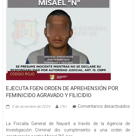
Atención
Médica
de
la
Policía
Estatal
CÓDIGO ROJO
EJECUTA FGEN ORDEN DE APREHENSIÓN POR
FEMINICIDO AGRAVADO Y FILICIDIO
Comentarios desactivados
5 de diciembre de 2024
CN1
en
EJECUTA
La Fiscalía General de Nayarit a través de la Agencia de
FGEN
Investigación Criminal dio cumplimiento a una orden de
ORDEN