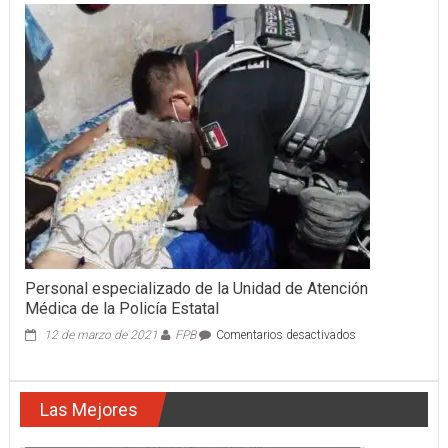
PERSONA
LESIONADA
POR
LA
FEDERAL
200
EN
APARATOSA
SE
VOLCADURA
Personal especializado de la Unidad de Atención
Médica de la Policía Estatal
en
12 de marzo de 2021
FPB
Comentarios desactivados
Personal
especializado
de
Las Mejores
la
Unidad
de