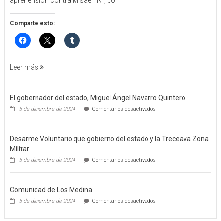
aprehensión contra Misael “N”, por
DE
APREHENSIÓN
POR
Comparte esto:
FEMINICIDO
AGRAVADO
Y
FILICIDIO
Leer más
El gobernador del estado, Miguel Ángel Navarro Quintero
en
5 de diciembre de 2024
Comentarios desactivados
El
gobernador
del
Desarme Voluntario que gobierno del estado y la Treceava Zona
estado,
Miguel
Militar
Ángel
en
5 de diciembre de 2024
Comentarios desactivados
Navarro
Desarme
Quintero
Voluntario
que
Comunidad de Los Medina
gobierno
del
en
5 de diciembre de 2024
Comentarios desactivados
estado
Comunidad
y
de
la