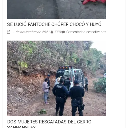
SE LUCIÓ FANTOCHE CHÓFER CHOCÓ Y HUYÓ
en
1 de noviembre de 2021
FPB
Comentarios desactivados
SE
LUCIÓ
FANTOCHE
CHÓFER
CHOCÓ
Y
HUYÓ
DOS MUJERES RESCATADAS DEL CERRO
SANGANGÜEY