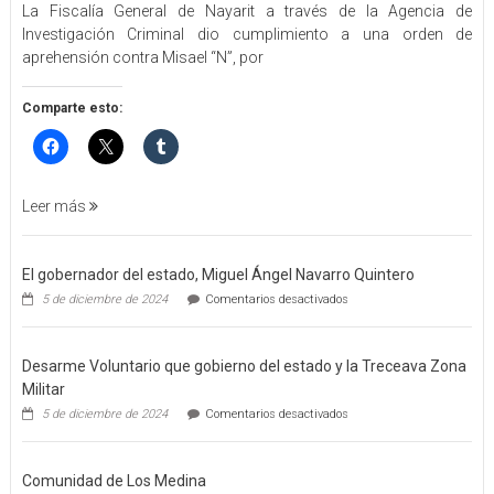
La Fiscalía General de Nayarit a través de la Agencia de
FGEN
Investigación Criminal dio cumplimiento a una orden de
ORDEN
aprehensión contra Misael “N”, por
DE
APREHENSIÓN
POR
Comparte esto:
FEMINICIDO
AGRAVADO
Y
FILICIDIO
Leer más
El gobernador del estado, Miguel Ángel Navarro Quintero
en
5 de diciembre de 2024
Comentarios desactivados
El
gobernador
del
Desarme Voluntario que gobierno del estado y la Treceava Zona
estado,
Miguel
Militar
Ángel
en
5 de diciembre de 2024
Comentarios desactivados
Navarro
Desarme
Quintero
Voluntario
que
Comunidad de Los Medina
gobierno