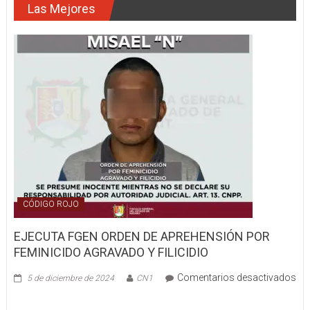
Las Mejores
POR
DELITOS
DE
EJERCICIO
INDEBIDO
DE
FUNCIONES
Y
PECULADO
CÓDIGO ROJO
EJECUTA FGEN ORDEN DE APREHENSIÓN POR
FEMINICIDO AGRAVADO Y FILICIDIO
Comentarios desactivados
5 de diciembre de 2024
CN1
en
EJECUTA