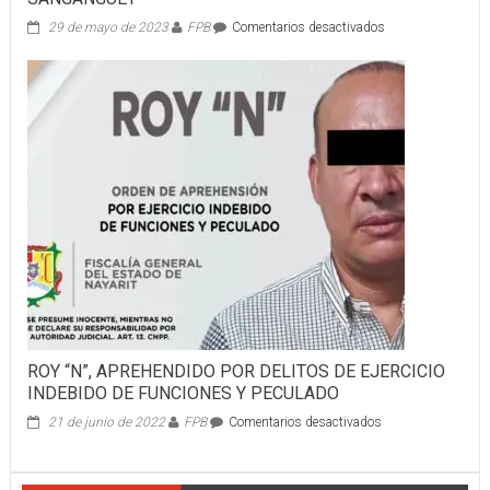
en
29 de mayo de 2023
FPB
Comentarios desactivados
DOS
MUJERES
RESCATADAS
DEL
CERRO
SANGANGÜEY
ROY “N”, APREHENDIDO POR DELITOS DE EJERCICIO
INDEBIDO DE FUNCIONES Y PECULADO
en
21 de junio de 2022
FPB
Comentarios desactivados
ROY
“N”,
APREHENDIDO