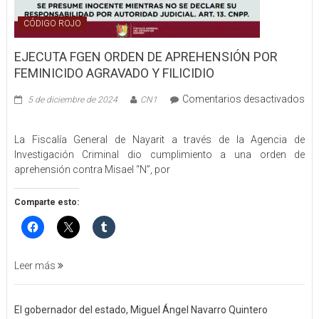
CÓDIGO ROJO
EJECUTA FGEN ORDEN DE APREHENSIÓN POR
FEMINICIDO AGRAVADO Y FILICIDIO
Comentarios desactivados
5 de diciembre de 2024
CN1
en
EJECUTA
La Fiscalía General de Nayarit a través de la Agencia de
FGEN
Investigación Criminal dio cumplimiento a una orden de
ORDEN
aprehensión contra Misael “N”, por
DE
APREHENSIÓN
POR
Comparte esto:
FEMINICIDO
AGRAVADO
Y
FILICIDIO
Leer más
El gobernador del estado, Miguel Ángel Navarro Quintero