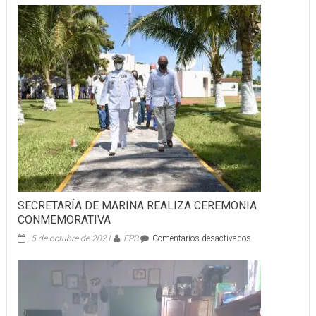
SECRETARÍA DE MARINA REALIZA CEREMONIA
CONMEMORATIVA
en
5 de octubre de 2021
FPB
Comentarios desactivados
SECRETARÍA
DE
MARINA
REALIZA
CEREMONIA
CONMEMORATI