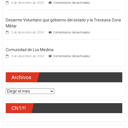
en
5 de diciembre de 2024
Comentarios desactivados
El
gobernador
del
Desarme Voluntario que gobierno del estado y la Treceava Zona
estado,
Miguel
Militar
Ángel
en
5 de diciembre de 2024
Comentarios desactivados
Navarro
Desarme
Quintero
Voluntario
que
Comunidad de Los Medina
gobierno
del
en
5 de diciembre de 2024
Comentarios desactivados
estado
Comunidad
y
de
la
Los
Treceava
Medina
Archivos
Zona
Militar
Archivos
CN1!!!