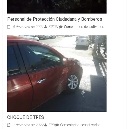
Personal de Protección Ciudadana y Bomberos
en
5 de marzo de 2021
SIFON
Comentarios desactivados
Personal
de
Protección
Ciudadana
y
Bomberos
CHOQUE DE TRES
en
1 de marzo de 2022
FPB
Comentarios desactivados