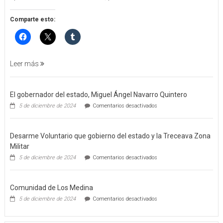
APREHENSIÓN
POR
Comparte esto:
FEMINICIDO
AGRAVADO
Y
FILICIDIO
Leer más
El gobernador del estado, Miguel Ángel Navarro Quintero
en
5 de diciembre de 2024
Comentarios desactivados
El
gobernador
del
Desarme Voluntario que gobierno del estado y la Treceava Zona
estado,
Miguel
Militar
Ángel
en
5 de diciembre de 2024
Comentarios desactivados
Navarro
Desarme
Quintero
Voluntario
que
Comunidad de Los Medina
gobierno
del
en
5 de diciembre de 2024
Comentarios desactivados
estado
Comunidad
y
de
la
Los