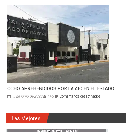
CHOQUE
DE
TRES
OCHO APREHENDIDOS POR LA AIC EN EL ESTADO
en
5 de junio de 2022
FPB
Comentarios desactivados
OCHO
APREHENDIDOS
POR
Las Mejores
LA
AIC
EN