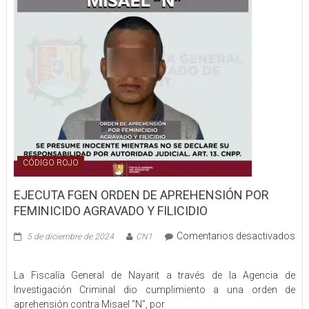
EL
ESTADO
CÓDIGO ROJO
EJECUTA FGEN ORDEN DE APREHENSIÓN POR
FEMINICIDO AGRAVADO Y FILICIDIO
Comentarios desactivados
5 de diciembre de 2024
CN1
en
EJECUTA
La Fiscalía General de Nayarit a través de la Agencia de
FGEN
Investigación Criminal dio cumplimiento a una orden de
ORDEN
aprehensión contra Misael “N”, por
DE