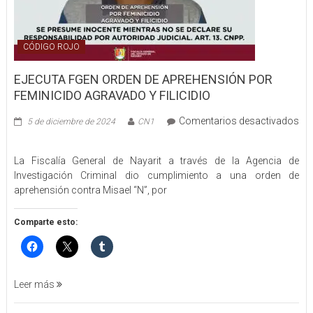
CÓDIGO ROJO
EJECUTA FGEN ORDEN DE APREHENSIÓN POR
FEMINICIDO AGRAVADO Y FILICIDIO
Comentarios desactivados
5 de diciembre de 2024
CN1
en
EJECUTA
La Fiscalía General de Nayarit a través de la Agencia de
FGEN
Investigación Criminal dio cumplimiento a una orden de
ORDEN
aprehensión contra Misael “N”, por
DE
APREHENSIÓN
POR
Comparte esto:
FEMINICIDO
AGRAVADO
Y
FILICIDIO
Leer más