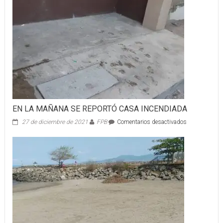
MÁS
PODRÁN
ACREDITAR
SU
EDUCACIÓN
PRIMARIA
EN LA MAÑANA SE REPORTÓ CASA INCENDIADA
en
27 de diciembre de 2021
FPB
Comentarios desactivados
EN
LA
MAÑANA
SE
REPORTÓ
CASA
INCENDIADA