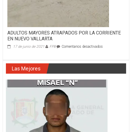
ADULTOS MAYORES ATRAPADOS POR LA CORRIENTE
EN NUEVO VALLARTA
en
17 de junio de 2021
FPB
Comentarios desactivados
ADULTOS
MAYORES
ATRAPADOS
Las Mejores
POR
LA
CORRIENTE
EN
NUEVO
VALLARTA