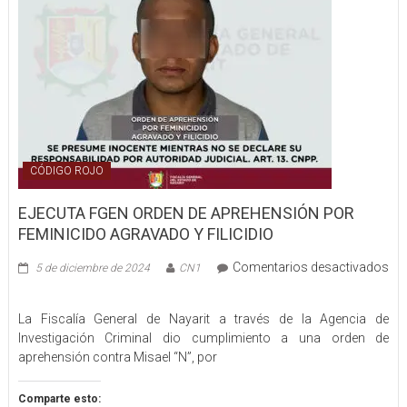
FILICIDIO
CÓDIGO ROJO
EJECUTA FGEN ORDEN DE APREHENSIÓN POR
FEMINICIDO AGRAVADO Y FILICIDIO
Comentarios desactivados
5 de diciembre de 2024
CN1
en
EJECUTA
La Fiscalía General de Nayarit a través de la Agencia de
FGEN
Investigación Criminal dio cumplimiento a una orden de
ORDEN
aprehensión contra Misael “N”, por
DE
APREHENSIÓN
POR
Comparte esto: