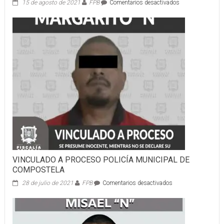
en
15 de agosto de 2021
FPB
Comentarios desactivados
ENCUENTRAN
OSAMENTA
HUMANA
VINCULADO A PROCESO POLICÍA MUNICIPAL DE
COMPOSTELA
en
28 de julio de 2021
FPB
Comentarios desactivados
VINCULADO
A
PROCESO
POLICÍA