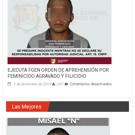
MUNICIPAL
DE
COMPOSTELA
EJECUTA FGEN ORDEN DE APREHENSIÓN POR
FEMINICIDO AGRAVADO Y FILICIDIO
en
5 de diciembre de 2024
CN1
Comentarios desactivados
EJECUTA
FGEN
ORDEN
Las Mejores
DE
APREHENSIÓ
POR
FEMINICIDO
AGRAVADO
Y