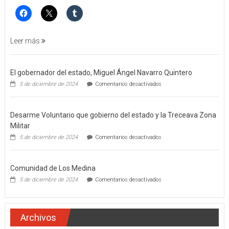
FEMINICIDO
AGRAVADO
Y
FILICIDIO
Leer más
El gobernador del estado, Miguel Ángel Navarro Quintero
en
5 de diciembre de 2024
Comentarios desactivados
El
gobernador
del
Desarme Voluntario que gobierno del estado y la Treceava Zona
estado,
Miguel
Militar
Ángel
en
5 de diciembre de 2024
Comentarios desactivados
Navarro
Desarme
Quintero
Voluntario
que
Comunidad de Los Medina
gobierno
del
en
5 de diciembre de 2024
Comentarios desactivados
estado
Comunidad
y
de
la
Los
Treceava
Medina
Archivos
Zona
Militar