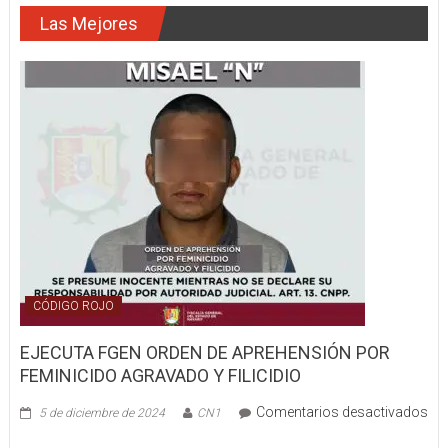
DE
Las Mejores
TABACO
QUEDÓ
ATASCO
EN
RETORNO
CÓDIGO ROJO
EJECUTA FGEN ORDEN DE APREHENSIÓN POR
FEMINICIDO AGRAVADO Y FILICIDIO
Comentarios desactivados
5 de diciembre de 2024
CN1
en