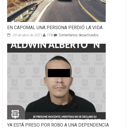
EN CAPOMAL UNA PERSONA PERDIÓ LA VIDA
en
29 de abril de 2021
FPB
Comentarios desactivados
EN
CAPOMAL
UNA
PERSONA
PERDIÓ
LA
VIDA
YA ESTÁ PRESO POR ROBO A UNA DEPENDENCIA