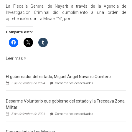
EJECUTA
La Fiscalía General de Nayarit a través de la Agencia de
FGEN
Investigación Criminal dio cumplimiento a una orden de
ORDEN
aprehensión contra Misael “N”, por
DE
APREHENSIÓN
POR
Comparte esto:
FEMINICIDO
AGRAVADO
Y
FILICIDIO
Leer más
El gobernador del estado, Miguel Ángel Navarro Quintero
en
5 de diciembre de 2024
Comentarios desactivados
El
gobernador
del
Desarme Voluntario que gobierno del estado y la Treceava Zona
estado,
Miguel
Militar
Ángel
en
5 de diciembre de 2024
Comentarios desactivados
Navarro
Desarme
Quintero
Voluntario
que
Comunidad de Los Medina
gobierno