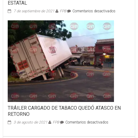
ESTATAL
en
7 de septiembre de 2021
FPB
Comentarios desactivados
YA
ESTÁ
PRESO
POR
ROBO
A
UNA
DEPENDENCI
ESTATAL
TRÁILER CARGADO DE TABACO QUEDÓ ATASCO EN
RETORNO
en
3 de agosto de 2021
FPB
Comentarios desactivados
TRÁILER
CARGADO