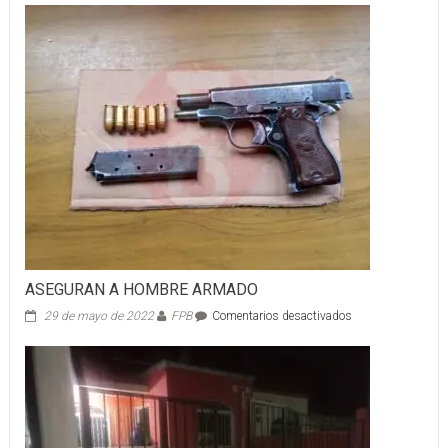
PERSONAS
DETENIDAS
EN
TLAQUEPAQUE
ASEGURAN A HOMBRE ARMADO
en
29 de mayo de 2022
FPB
Comentarios desactivados
ASEGURAN
A
HOMBRE
ARMADO