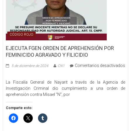
CÓDIGO ROJO
EJECUTA FGEN ORDEN DE APREHENSIÓN POR
FEMINICIDO AGRAVADO Y FILICIDIO
Comentarios desactivados
5 de diciembre de 2024
CN1
en
EJECUTA
La Fiscalía General de Nayarit a través de la Agencia de
FGEN
Investigación Criminal dio cumplimiento a una orden de
ORDEN
aprehensión contra Misael “N”, por
DE
APREHENSIÓN
POR
Comparte esto:
FEMINICIDO
AGRAVADO
Y