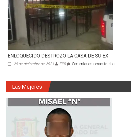
ENLOQUECIDO DESTROZO LA CASA DE SU EX
en
20 de diciembre de 2021
FPB
Comentarios desactivados
ENLOQUECI
DESTROZO
LA
Las Mejores
CASA
DE
SU
EX