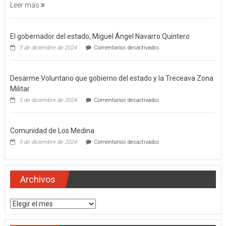
FILICIDIO
Leer más
El gobernador del estado, Miguel Ángel Navarro Quintero
en
5 de diciembre de 2024
Comentarios desactivados
El
gobernador
del
Desarme Voluntario que gobierno del estado y la Treceava Zona
estado,
Miguel
Militar
Ángel
en
5 de diciembre de 2024
Comentarios desactivados
Navarro
Desarme
Quintero
Voluntario
que
Comunidad de Los Medina
gobierno
del
en
5 de diciembre de 2024
Comentarios desactivados
estado
Comunidad
y
de
la
Los
Treceava
Medina
Archivos
Zona
Militar
Archivos