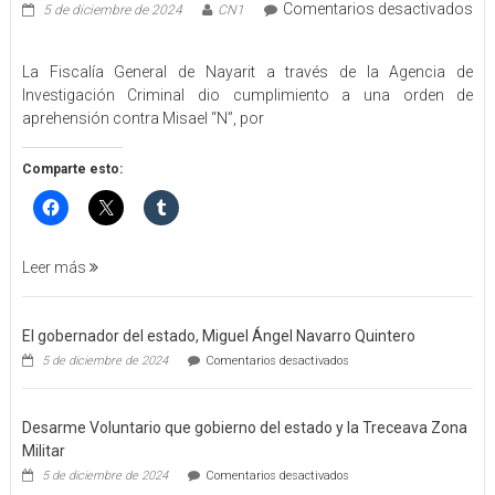
Comentarios desactivados
5 de diciembre de 2024
CN1
en
EJECUTA
La Fiscalía General de Nayarit a través de la Agencia de
FGEN
Investigación Criminal dio cumplimiento a una orden de
ORDEN
aprehensión contra Misael “N”, por
DE
APREHENSIÓN
POR
Comparte esto:
FEMINICIDO
AGRAVADO
Y
FILICIDIO
Leer más
El gobernador del estado, Miguel Ángel Navarro Quintero
en
5 de diciembre de 2024
Comentarios desactivados
El
gobernador
del
Desarme Voluntario que gobierno del estado y la Treceava Zona
estado,
Miguel
Militar
Ángel
en
5 de diciembre de 2024
Comentarios desactivados
Navarro
Desarme