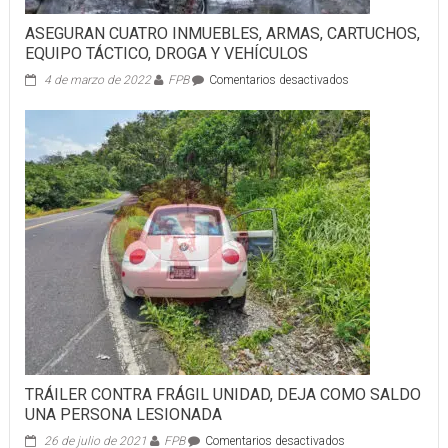
ASEGURAN CUATRO INMUEBLES, ARMAS, CARTUCHOS,
EQUIPO TÁCTICO, DROGA Y VEHÍCULOS
en
4 de marzo de 2022
FPB
Comentarios desactivados
ASEGURAN
CUATRO
INMUEBLES,
ARMAS,
CARTUCHOS,
EQUIPO
TÁCTICO,
DROGA
Y
VEHÍCULOS
TRÁILER CONTRA FRÁGIL UNIDAD, DEJA COMO SALDO
UNA PERSONA LESIONADA
en
26 de julio de 2021
FPB
Comentarios desactivados