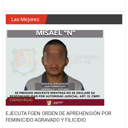
TRÁILER
CONTRA
FRÁGIL
Las Mejores
UNIDAD,
DEJA
COMO
SALDO
UNA
PERSONA
LESIONADA
CÓDIGO ROJO
EJECUTA FGEN ORDEN DE APREHENSIÓN POR
FEMINICIDO AGRAVADO Y FILICIDIO