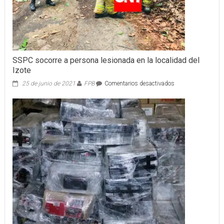
SSPC socorre a persona lesionada en la localidad del
Izote
en
25 de junio de 2021
FPB
Comentarios desactivados
SSPC
socorre
a
persona
lesionada
en
la
localidad
del
Izote