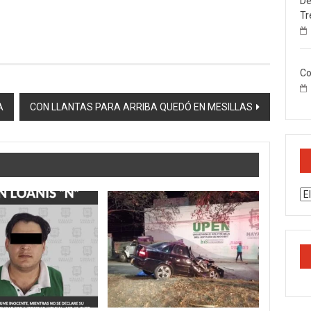
De
Tr
Co
A
CON LLANTAS PARA ARRIBA QUEDÓ EN MESILLAS
Ar