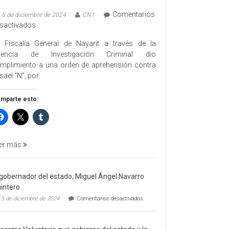
Comentarios
5 de diciembre de 2024
CN1
en
sactivados
EJECUTA
 Fiscalía General de Nayarit a través de la
FGEN
gencia de Investigación Criminal dio
ORDEN
mplimiento a una orden de aprehensión contra
DE
sael “N”, por
APREHENSIÓN
POR
mparte esto:
FEMINICIDO
AGRAVADO
Y
FILICIDIO
er más
 gobernador del estado, Miguel Ángel Navarro
intero
en
5 de diciembre de 2024
Comentarios desactivados
El
gobernador
del
estado,