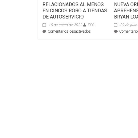
RELACIONADOS AL MENOS
NUEVA OR
EN CINCOS ROBO A TIENDAS
APREHENS
DE AUTOSERVICIO
BRYAN LOA
15 de enero de 2022
FPB
29 de juli
en
Comentarios desactivados
Comentario
RELACIONADOS
AL
MENOS
EN
CINCOS
ROBO
A
TIENDAS
DE
AUTOSERVICIO