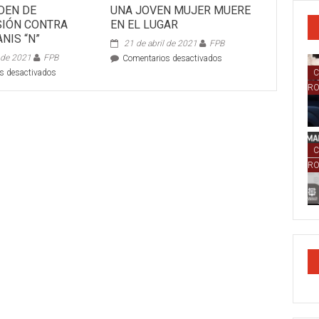
DEN DE
UNA JOVEN MUJER MUERE
IÓN CONTRA
EN EL LUGAR
NIS “N”
21 de abril de 2021
FPB
o de 2021
FPB
en
Comentarios desactivados
UNA
en
s desactivados
C
JOVEN
NUEVA
R
MUJER
ORDEN
MUERE
DE
EN
APREHENSIÓN
EL
CONTRA
LUGAR
BRYAN
C
LOANIS
R
“N”