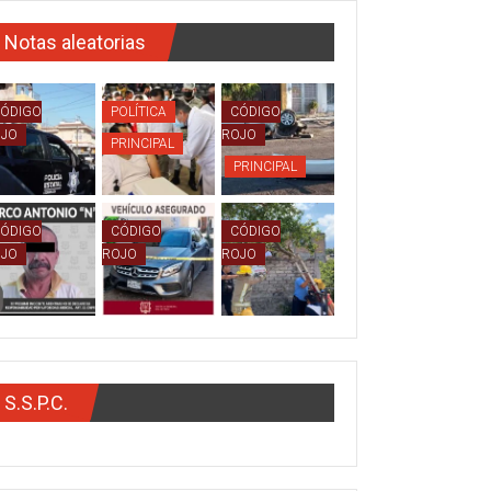
Notas aleatorias
ÓDIGO
POLÍTICA
CÓDIGO
OJO
ROJO
PRINCIPAL
PRINCIPAL
ÓDIGO
CÓDIGO
CÓDIGO
OJO
ROJO
ROJO
S.S.P.C.