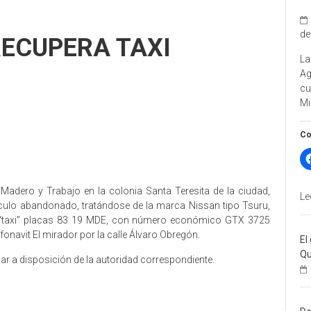
de
RECUPERA TAXI
La
A
cu
Mi
Co
 Madero y Trabajo en la colonia Santa Teresita de la ciudad,
Le
ículo abandonado, tratándose de la marca Nissan tipo Tsuru,
te “taxi” placas 83 19 MDE, con número económico GTX 3725
fonavit El mirador por la calle Álvaro Obregón.
El
Qu
r a disposición de la autoridad correspondiente.