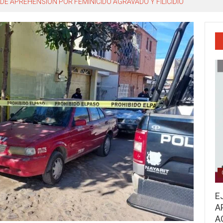
DE APREHENSIÓN POR FEMINICIDO AGRAVADO Y FILICIDIO
E
A
A