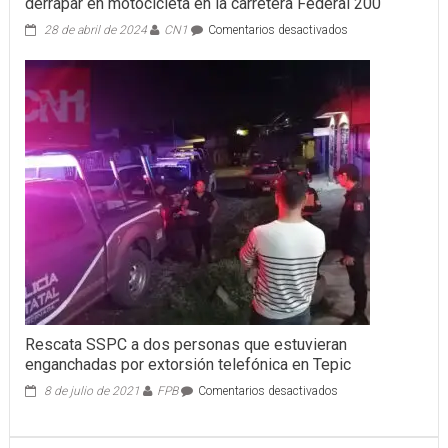
derrapar en motocicleta en la carretera Federal 200
en
28 de abril de 2024
CN1
Comentarios desactivados
Bomberos
de
Nayarit
auxilian
a
un
masculino
tras
derrapar
en
motocicleta
en
la
carretera
Federal
200
Rescata SSPC a dos personas que estuvieran
enganchadas por extorsión telefónica en Tepic
en
8 de julio de 2021
FPB
Comentarios desactivados
Rescata
SSPC
a