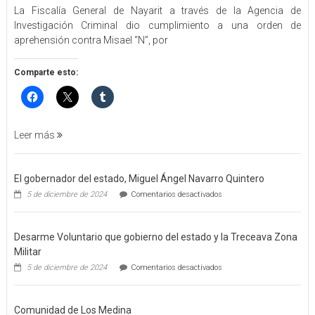
La Fiscalía General de Nayarit a través de la Agencia de
FGEN
Investigación Criminal dio cumplimiento a una orden de
ORDEN
aprehensión contra Misael “N”, por
DE
APREHENSIÓN
POR
Comparte esto:
FEMINICIDO
AGRAVADO
Y
FILICIDIO
Leer más
El gobernador del estado, Miguel Ángel Navarro Quintero
en
5 de diciembre de 2024
Comentarios desactivados
El
gobernador
del
Desarme Voluntario que gobierno del estado y la Treceava Zona
estado,
Miguel
Militar
Ángel
en
5 de diciembre de 2024
Comentarios desactivados
Navarro
Desarme
Quintero
Voluntario
que
Comunidad de Los Medina
gobierno