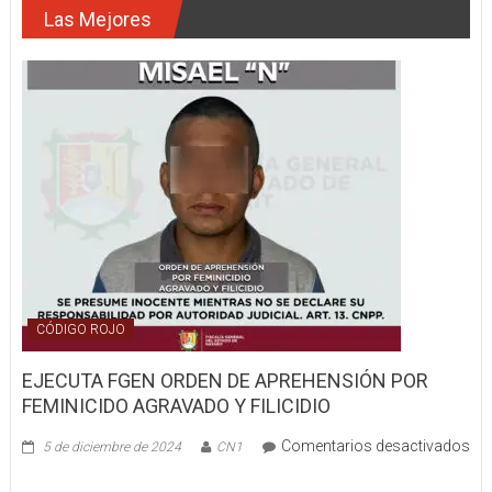
Las Mejores
dos
personas
que
estuvieran
enganchadas
por
extorsión
telefónica
en
Tepic
CÓDIGO ROJO
EJECUTA FGEN ORDEN DE APREHENSIÓN POR
FEMINICIDO AGRAVADO Y FILICIDIO
Comentarios desactivados
5 de diciembre de 2024
CN1
en
EJECUTA