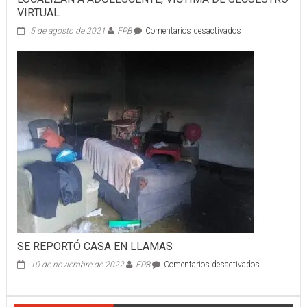
VIRTUAL
en
5 de agosto de 2021
FPB
Comentarios desactivados
LOCALIZAN
A
ADOLESCENTE,
VÍCTIMA
DE
SECUESTRO
VIRTUAL
SE REPORTÓ CASA EN LLAMAS
en
10 de noviembre de 2022
FPB
Comentarios desactivados
SE
REPORTÓ
CASA