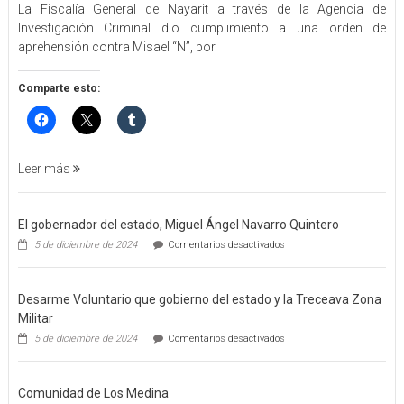
La Fiscalía General de Nayarit a través de la Agencia de
FGEN
Investigación Criminal dio cumplimiento a una orden de
ORDEN
aprehensión contra Misael “N”, por
DE
APREHENSIÓN
POR
Comparte esto:
FEMINICIDO
AGRAVADO
Y
FILICIDIO
Leer más
El gobernador del estado, Miguel Ángel Navarro Quintero
en
5 de diciembre de 2024
Comentarios desactivados
El
gobernador
del
Desarme Voluntario que gobierno del estado y la Treceava Zona
estado,
Miguel
Militar
Ángel
en
5 de diciembre de 2024
Comentarios desactivados
Navarro
Desarme
Quintero
Voluntario
que
Comunidad de Los Medina
gobierno