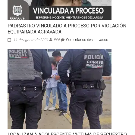
PADRASTRO VINCULADO A PROCESO POR VIOLACIÓN
EQUIPARADA AGRAVADA
en
11 de agosto de 2021
FPB
Comentarios desactivados
PADRASTRO
VINCULADO
A
PROCESO
POR
VIOLACIÓN
EQUIPARADA
AGRAVADA
LOCALIZAN A ADOLESCENTE, VÍCTIMA DE SECUESTRO