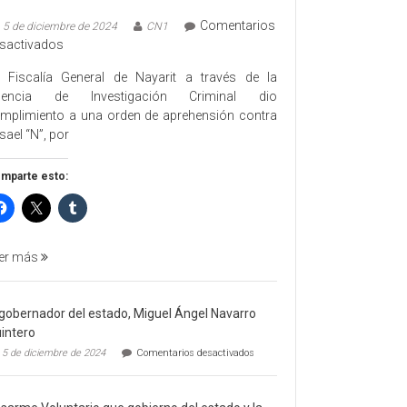
Comentarios
5 de diciembre de 2024
CN1
en
sactivados
EJECUTA
 Fiscalía General de Nayarit a través de la
FGEN
gencia de Investigación Criminal dio
ORDEN
mplimiento a una orden de aprehensión contra
DE
sael “N”, por
APREHENSIÓN
POR
mparte esto:
FEMINICIDO
AGRAVADO
Y
FILICIDIO
er más
 gobernador del estado, Miguel Ángel Navarro
intero
en
5 de diciembre de 2024
Comentarios desactivados
El
gobernador
del
estado,