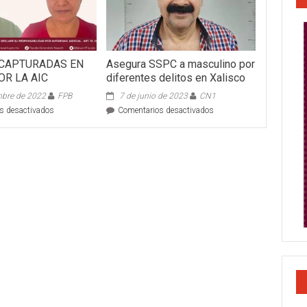
CAPTURADAS EN
Asegura SSPC a masculino por
OR LA AIC
diferentes delitos en Xalisco
mbre de 2022
FPB
7 de junio de 2023
CN1
en
en
s desactivados
Comentarios desactivados
MALOTAS
Asegura
CAPTURADAS
SSPC
EN
a
BADEBA
masculino
POR
por
LA
diferentes
AIC
delitos
en
Xalisco