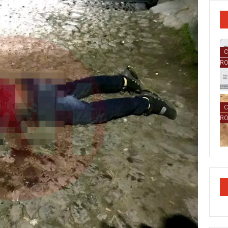
C
R
C
R