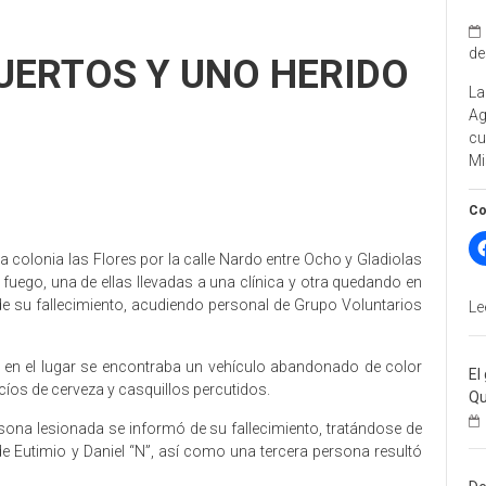
de
ERTOS Y UNO HERIDO
La
A
cu
Mi
Co
 colonia las Flores por la calle Nardo entre Ocho y Gladiolas
uego, una de ellas llevadas a una clínica y otra quedando en
 de su fallecimiento, acudiendo personal de Grupo Voluntarios
Le
en el lugar se encontraba un vehículo abandonado de color
El
cíos de cerveza y casquillos percutidos.
Qu
rsona lesionada se informó de su fallecimiento, tratándose de
Eutimio y Daniel “N”, así como una tercera persona resultó