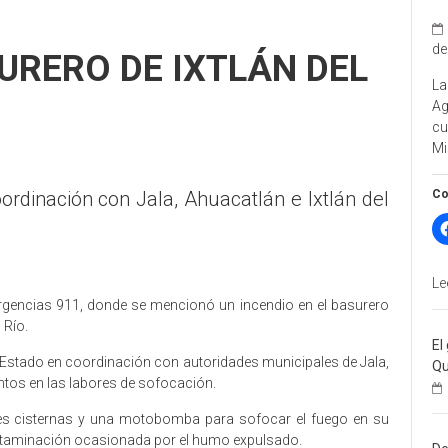
de
URERO DE IXTLÁN DEL
La
A
cu
Mi
Co
rdinación con Jala, Ahuacatlán e Ixtlán del
Le
mergencias 911, donde se mencionó un incendio en el basurero
 Río.
El
Estado en coordinación con autoridades municipales de Jala,
Qu
ntos en las labores de sofocación.
res cisternas y una motobomba para sofocar el fuego en su
contaminación ocasionada por el humo expulsado.