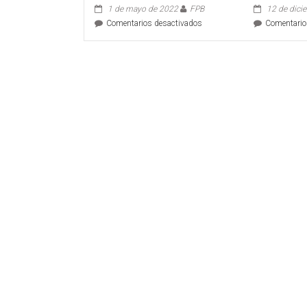
1 de mayo de 2022
FPB
12 de dici
en
Comentarios desactivados
Comentario
INGIRIÓ
VENENO
Y
SU
MAMÁ
LE
DIO
A
BEBER
LECHE