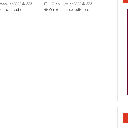
embre de 2022
FPB
17 de mayo de 2022
FPB
en
en
s desactivados
Comentarios desactivados
OPERATIVO
RECUPERAN
DE
CAMIONETA
SEGURIDAD
ROBADA
PICHÓN
2022