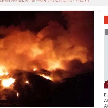
o, Miguel Ángel Navarro Quintero
E
A
A