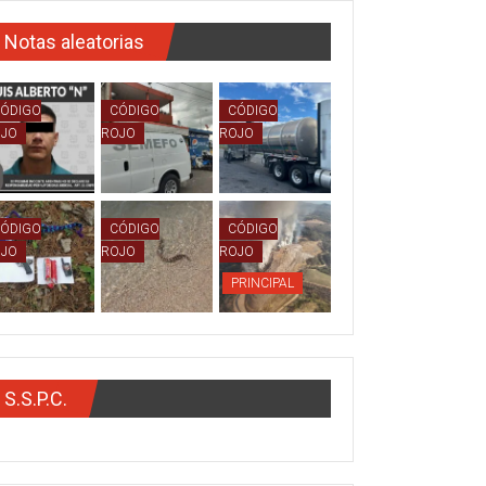
Notas aleatorias
ÓDIGO
CÓDIGO
CÓDIGO
OJO
ROJO
ROJO
ÓDIGO
CÓDIGO
CÓDIGO
OJO
ROJO
ROJO
PRINCIPAL
S.S.P.C.