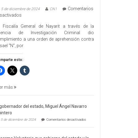
Comentarios
5 de diciembre de 2024
CN1
en
sactivados
EJECUTA
 Fiscalía General de Nayarit a través de la
FGEN
gencia de Investigación Criminal dio
ORDEN
mplimiento a una orden de aprehensión contra
DE
sael “N”, por
APREHENSIÓN
POR
mparte esto:
FEMINICIDO
AGRAVADO
Y
FILICIDIO
er más
 gobernador del estado, Miguel Ángel Navarro
intero
en
5 de diciembre de 2024
Comentarios desactivados
El
gobernador
del
estado,