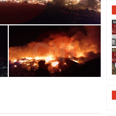
C
R
C
R