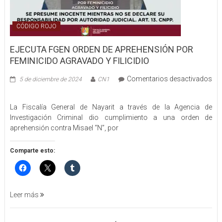
CÓDIGO ROJO
EJECUTA FGEN ORDEN DE APREHENSIÓN POR
FEMINICIDO AGRAVADO Y FILICIDIO
Comentarios desactivados
5 de diciembre de 2024
CN1
en
EJECUTA
La Fiscalía General de Nayarit a través de la Agencia de
FGEN
Investigación Criminal dio cumplimiento a una orden de
ORDEN
aprehensión contra Misael “N”, por
DE
APREHENSIÓN
POR
Comparte esto:
FEMINICIDO
AGRAVADO
Y
FILICIDIO
Leer más