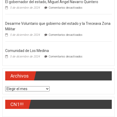
El gobernador del estado, Miguel Ángel Navarro Quintero
en
5 de diciembre de 2024
Comentarios desactivados
El
gobernador
del
Desarme Voluntario que gobierno del estado y la Treceava Zona
estado,
Miguel
Militar
Ángel
en
5 de diciembre de 2024
Comentarios desactivados
Navarro
Desarme
Quintero
Voluntario
que
Comunidad de Los Medina
gobierno
del
en
5 de diciembre de 2024
Comentarios desactivados
estado
Comunidad
y
de
la
Los
Treceava
Medina
Archivos
Zona
Militar
Archivos
CN1!!!