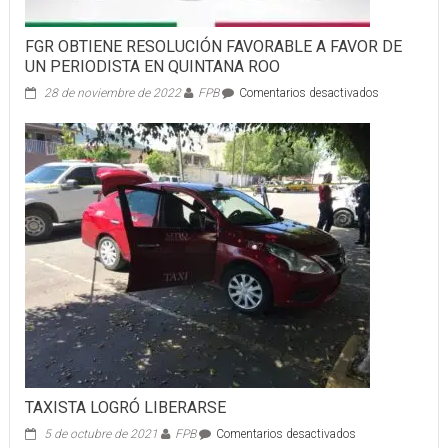
FGR OBTIENE RESOLUCIÓN FAVORABLE A FAVOR DE
UN PERIODISTA EN QUINTANA ROO
en
28 de noviembre de 2022
FPB
Comentarios desactivados
FGR
OBTIENE
RESOLUCIÓ
FAVORABLE
A
FAVOR
DE
UN
PERIODISTA
EN
QUINTANA
ROO
TAXISTA LOGRÓ LIBERARSE
en
5 de octubre de 2021
FPB
Comentarios desactivados