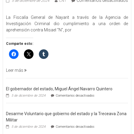
Comentarios desactivados
5 de diciembre de 2024
CN1
en
EJECUTA
La Fiscalía General de Nayarit a través de la Agencia de
FGEN
Investigación Criminal dio cumplimiento a una orden de
ORDEN
aprehensión contra Misael “N”, por
DE
APREHENSIÓN
POR
Comparte esto:
FEMINICIDO
AGRAVADO
Y
FILICIDIO
Leer más
El gobernador del estado, Miguel Ángel Navarro Quintero
en
5 de diciembre de 2024
Comentarios desactivados
El
gobernador
del
Desarme Voluntario que gobierno del estado y la Treceava Zona
estado,
Miguel
Militar
Ángel
en
5 de diciembre de 2024
Comentarios desactivados
Navarro
Desarme
Quintero