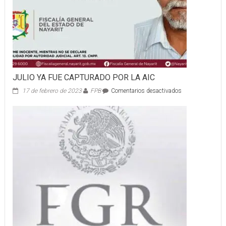
JULIO YA FUE CAPTURADO POR LA AIC
en
17 de febrero de 2023
FPB
Comentarios desactivados
JULIO
YA
FUE
CAPTURADO
POR
LA
AIC