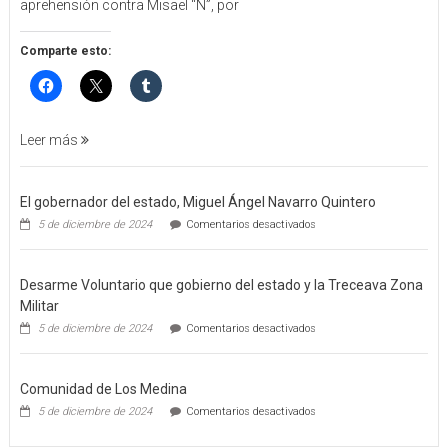
aprehensión contra Misael “N”, por
DE
APREHENSIÓN
POR
Comparte esto:
FEMINICIDO
AGRAVADO
Y
FILICIDIO
Leer más
El gobernador del estado, Miguel Ángel Navarro Quintero
en
5 de diciembre de 2024
Comentarios desactivados
El
gobernador
del
Desarme Voluntario que gobierno del estado y la Treceava Zona
estado,
Miguel
Militar
Ángel
en
5 de diciembre de 2024
Comentarios desactivados
Navarro
Desarme
Quintero
Voluntario
que
Comunidad de Los Medina
gobierno
del
en
5 de diciembre de 2024
Comentarios desactivados
estado
Comunidad
y
de