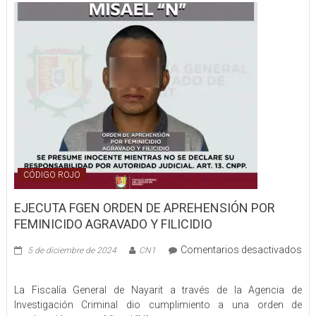
CRISTAL
CÓDIGO ROJO
EJECUTA FGEN ORDEN DE APREHENSIÓN POR
FEMINICIDO AGRAVADO Y FILICIDIO
Comentarios desactivados
5 de diciembre de 2024
CN1
en
EJECUTA
La Fiscalía General de Nayarit a través de la Agencia de
FGEN
Investigación Criminal dio cumplimiento a una orden de
ORDEN