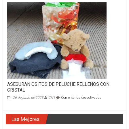
SE
LE
ATRAVESÓ
A
JONATHAN
“N”
ASEGURAN OSITOS DE PELUCHE RELLENOS CON
CRISTAL
en
26 de junio de 2023
CN1
Comentarios desactivados
ASEGURAN
OSITOS
DE
Las Mejores
PELUCHE
RELLENOS
CON