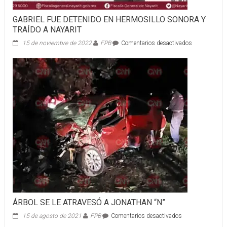
GABRIEL FUE DETENIDO EN HERMOSILLO SONORA Y
TRAÍDO A NAYARIT
en
15 de noviembre de 2022
FPB
Comentarios desactivados
GABRIEL
FUE
DETENIDO
EN
HERMOSILL
SONORA
Y
TRAÍDO
A
NAYARIT
ÁRBOL SE LE ATRAVESÓ A JONATHAN “N”
en
15 de agosto de 2021
FPB
Comentarios desactivados
ÁRBOL