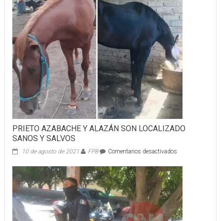
PRIETO AZABACHE Y ALAZÁN SON LOCALIZADO
SANOS Y SALVOS
en
10 de agosto de 2021
FPB
Comentarios desactivados
PRIETO
AZABACHE
Y
ALAZÁN
SON
LOCALIZADO
SANOS