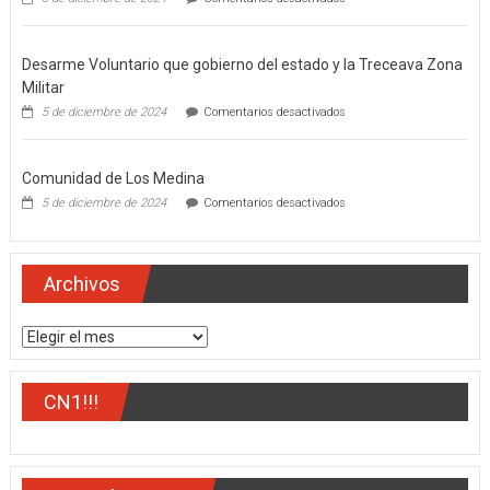
El
gobernador
del
Desarme Voluntario que gobierno del estado y la Treceava Zona
estado,
Miguel
Militar
Ángel
en
5 de diciembre de 2024
Comentarios desactivados
Navarro
Desarme
Quintero
Voluntario
que
Comunidad de Los Medina
gobierno
del
en
5 de diciembre de 2024
Comentarios desactivados
estado
Comunidad
y
de
la
Los
Treceava
Medina
Archivos
Zona
Militar
Archivos
CN1!!!