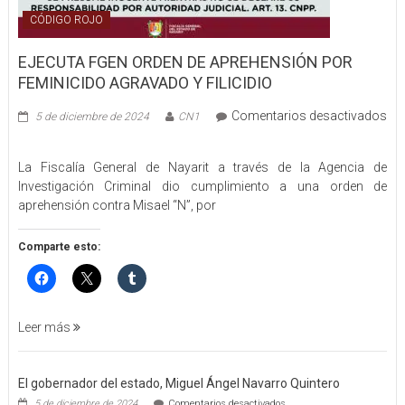
CÓDIGO ROJO
EJECUTA FGEN ORDEN DE APREHENSIÓN POR
FEMINICIDO AGRAVADO Y FILICIDIO
Comentarios desactivados
5 de diciembre de 2024
CN1
en
EJECUTA
La Fiscalía General de Nayarit a través de la Agencia de
FGEN
Investigación Criminal dio cumplimiento a una orden de
ORDEN
aprehensión contra Misael “N”, por
DE
APREHENSIÓN
POR
Comparte esto:
FEMINICIDO
AGRAVADO
Y
FILICIDIO
Leer más
El gobernador del estado, Miguel Ángel Navarro Quintero
en
5 de diciembre de 2024
Comentarios desactivados