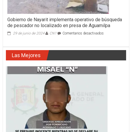
Gobierno de Nayarit implementa operativo de búsqueda
de pescador no localizado en presa de Aguamilpa
en
29 de junio de 2024
CN1
Comentarios desactivados
Gobierno
de
Nayarit
Las Mejores
implementa
operativo
de
búsqueda
de
pescador
no
localizado
en
presa
de
Aguamilpa