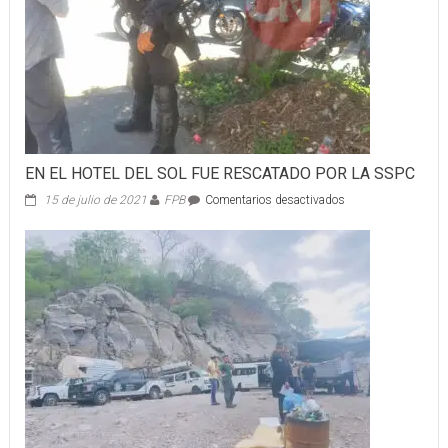
Y
SALVOS
EN EL HOTEL DEL SOL FUE RESCATADO POR LA SSPC
en
15 de julio de 2021
FPB
Comentarios desactivados
EN
EL
HOTEL
DEL
SOL
FUE
RESCATADO
POR
LA
SSPC