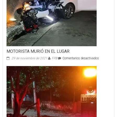
MOTORISTA MURIÓ EN EL LUGAR
en
29 de noviembre de 2021
FPB
Comentarios desactivados
MOTORISTA
MURIÓ
EN
EL
LUGAR