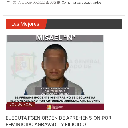
en
21 de marzo de 2022
FPB
Comentarios desactivados
BOMBEROS
ATACÓ
FUEGO
Las Mejores
EN
CASA
HABITACIÓN
CÓDIGO ROJO
EJECUTA FGEN ORDEN DE APREHENSIÓN POR
FEMINICIDO AGRAVADO Y FILICIDIO