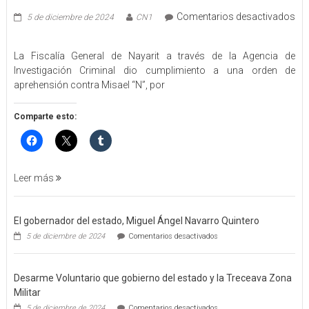
Comentarios desactivados
5 de diciembre de 2024
CN1
en
EJECUTA
La Fiscalía General de Nayarit a través de la Agencia de
FGEN
Investigación Criminal dio cumplimiento a una orden de
ORDEN
aprehensión contra Misael “N”, por
DE
APREHENSIÓN
POR
Comparte esto:
FEMINICIDO
AGRAVADO
Y
FILICIDIO
Leer más
El gobernador del estado, Miguel Ángel Navarro Quintero
en
5 de diciembre de 2024
Comentarios desactivados
El
gobernador
del
Desarme Voluntario que gobierno del estado y la Treceava Zona
estado,
Miguel
Militar
Ángel
en
5 de diciembre de 2024
Comentarios desactivados