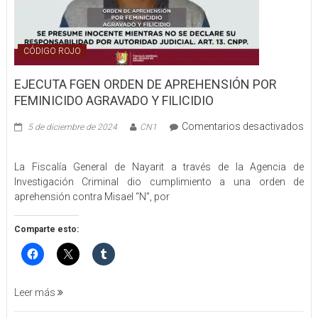
CÓDIGO ROJO
EJECUTA FGEN ORDEN DE APREHENSIÓN POR
FEMINICIDO AGRAVADO Y FILICIDIO
Comentarios desactivados
5 de diciembre de 2024
CN1
en
EJECUTA
La Fiscalía General de Nayarit a través de la Agencia de
FGEN
Investigación Criminal dio cumplimiento a una orden de
ORDEN
aprehensión contra Misael “N”, por
DE
APREHENSIÓN
POR
Comparte esto:
FEMINICIDO
AGRAVADO
Y
FILICIDIO
Leer más