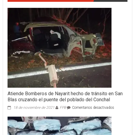
Atiende Bomberos de Nayarit hecho de tránsito en San
Blas cruzando el puente del poblado del Conchal
en
18 de noviembre de 2021
FPB
Comentarios desactivados
Atiende
Bomberos
de
Nayarit
hecho