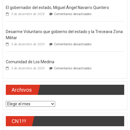
El gobernador del estado, Miguel Ángel Navarro Quintero
en
5 de diciembre de 2024
Comentarios desactivados
El
gobernador
del
Desarme Voluntario que gobierno del estado y la Treceava Zona
estado,
Miguel
Militar
Ángel
en
5 de diciembre de 2024
Comentarios desactivados
Navarro
Desarme
Quintero
Voluntario
que
Comunidad de Los Medina
gobierno
del
en
5 de diciembre de 2024
Comentarios desactivados
estado
Comunidad
y
de
la
Los
Treceava
Medina
Archivos
Zona
Militar
Archivos
CN1!!!