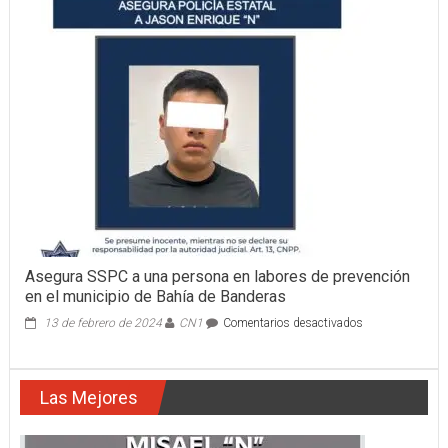
“N”
APREHENDI
POR
LA
AIC
Asegura SSPC a una persona en labores de prevención
en el municipio de Bahía de Banderas
en
13 de febrero de 2024
CN1
Comentarios desactivados
Asegura
SSPC
a
Las Mejores
una
persona
en