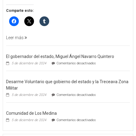
APREHENSIÓN
POR
Comparte esto:
FEMINICIDO
AGRAVADO
Y
FILICIDIO
Leer más
El gobernador del estado, Miguel Ángel Navarro Quintero
en
5 de diciembre de 2024
Comentarios desactivados
El
gobernador
del
Desarme Voluntario que gobierno del estado y la Treceava Zona
estado,
Miguel
Militar
Ángel
en
5 de diciembre de 2024
Comentarios desactivados
Navarro
Desarme
Quintero
Voluntario
que
Comunidad de Los Medina
gobierno
del
en
5 de diciembre de 2024
Comentarios desactivados
estado
Comunidad
y
de
la
Los