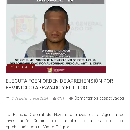
labores
de
prevención
en
el
municipio
de
Bahía
de
Banderas
CÓDIGO ROJO
EJECUTA FGEN ORDEN DE APREHENSIÓN POR
FEMINICIDO AGRAVADO Y FILICIDIO
Comentarios desactivados
5 de diciembre de 2024
CN1
en
EJECUTA
La Fiscalía General de Nayarit a través de la Agencia de
FGEN
Investigación Criminal dio cumplimiento a una orden de
ORDEN
aprehensión contra Misael “N”, por
DE