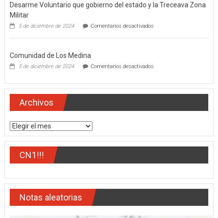
Desarme Voluntario que gobierno del estado y la Treceava Zona
estado,
Miguel
Militar
Ángel
en
5 de diciembre de 2024
Comentarios desactivados
Navarro
Desarme
Quintero
Voluntario
que
Comunidad de Los Medina
gobierno
del
en
5 de diciembre de 2024
Comentarios desactivados
estado
Comunidad
y
de
la
Los
Treceava
Medina
Archivos
Zona
Militar
Archivos
CN1!!!
Notas aleatorias