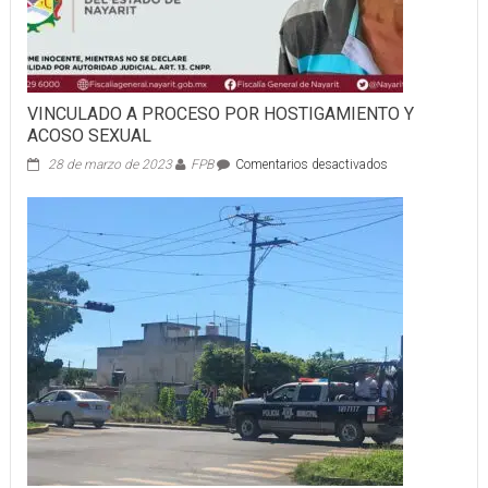
VINCULADO A PROCESO POR HOSTIGAMIENTO Y
ACOSO SEXUAL
en
28 de marzo de 2023
FPB
Comentarios desactivados
VINCULADO
A
PROCESO
POR
HOSTIGAMIENT
Y
ACOSO
SEXUAL