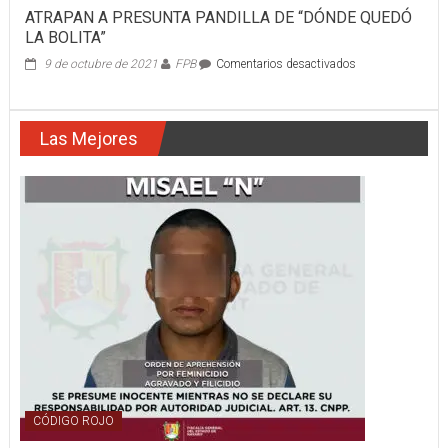
ATRAPAN A PRESUNTA PANDILLA DE “DÓNDE QUEDÓ
LA BOLITA”
en
9 de octubre de 2021
FPB
Comentarios desactivados
ATRAPAN
A
PRESUNTA
Las Mejores
PANDILLA
DE
“DÓNDE
QUEDÓ
LA
BOLITA”
CÓDIGO ROJO