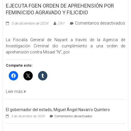
EJECUTA FGEN ORDEN DE APREHENSIÓN POR
FEMINICIDO AGRAVADO Y FILICIDIO
Comentarios desactivados
5 de diciembre de 2024
CN1
en
EJECUTA
La Fiscalía General de Nayarit a través de la Agencia de
FGEN
Investigación Criminal dio cumplimiento a una orden de
ORDEN
aprehensión contra Misael “N”, por
DE
APREHENSIÓN
POR
Comparte esto:
FEMINICIDO
AGRAVADO
Y
FILICIDIO
Leer más
El gobernador del estado, Miguel Ángel Navarro Quintero
en
5 de diciembre de 2024
Comentarios desactivados
El
gobernador
del