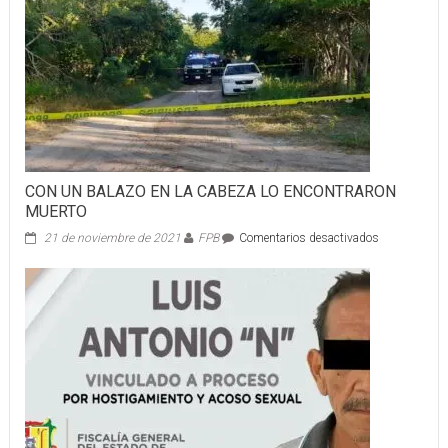
CON UN BALAZO EN LA CABEZA LO ENCONTRARON
MUERTO
en
21 de noviembre de 2021
FPB
Comentarios desactivados
CON
UN
BALAZO
EN
LA
CABEZA
LO
ENCONTRA
MUERTO