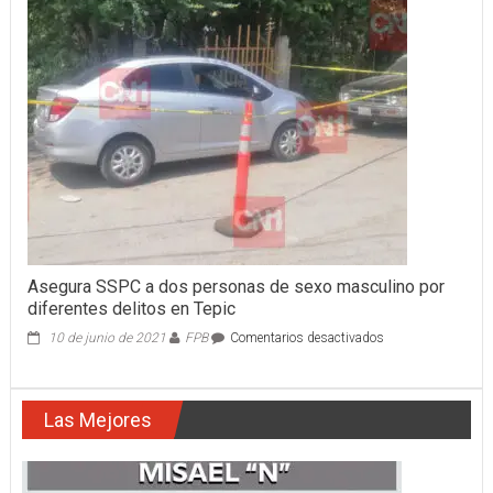
función
nueva
Unidad
Médica
al
interior
del
CERESO
Femenil
La
Esperanza
Asegura SSPC a dos personas de sexo masculino por
diferentes delitos en Tepic
en
10 de junio de 2021
FPB
Comentarios desactivados
Asegura
SSPC
a
Las Mejores
dos
personas
de
sexo