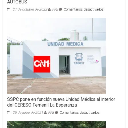
AUTOBÚS
en
27 de octubre de 2022
FPB
Comentarios desactivados
ATIENDE
SSPC
HECHO
DE
TRÁNSITO
ENTRE
TRÁILER
Y
AUTOBÚS
SSPC pone en función nueva Unidad Médica al interior
del CERESO Femenil La Esperanza
en
25 de junio de 2021
FPB
Comentarios desactivados
SSPC
pone
en