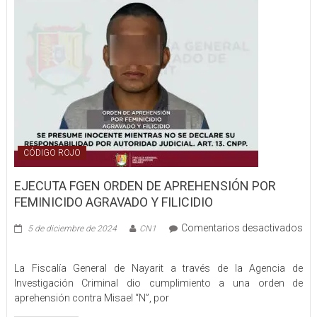
masculino
por
diferentes
delitos
en
Tepic
CÓDIGO ROJO
EJECUTA FGEN ORDEN DE APREHENSIÓN POR
FEMINICIDO AGRAVADO Y FILICIDIO
Comentarios desactivados
5 de diciembre de 2024
CN1
en
EJECUTA
La Fiscalía General de Nayarit a través de la Agencia de
FGEN
Investigación Criminal dio cumplimiento a una orden de
ORDEN
aprehensión contra Misael “N”, por
DE
APREHENSIÓN