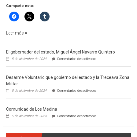
POR
Comparte esto:
FEMINICIDO
AGRAVADO
Y
FILICIDIO
Leer más
El gobernador del estado, Miguel Ángel Navarro Quintero
en
5 de diciembre de 2024
Comentarios desactivados
El
gobernador
del
Desarme Voluntario que gobierno del estado y la Treceava Zona
estado,
Miguel
Militar
Ángel
en
5 de diciembre de 2024
Comentarios desactivados
Navarro
Desarme
Quintero
Voluntario
que
Comunidad de Los Medina
gobierno
del
en
5 de diciembre de 2024
Comentarios desactivados
estado
Comunidad
y
de
la
Los
Treceava
Medina